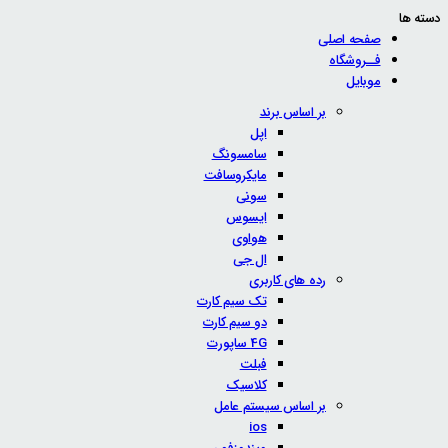
دسته ها
صفحه اصلی
فــروشگاه
موبایل
بر اساس برند
اپل
سامسونگ
مایکروسافت
سونی
ایسوس
هواوی
ال جی
رده های کاربری
تک سیم کارت
دو سیم کارت
4G ساپورت
فبلت
کلاسیک
بر اساس سیستم عامل
ios