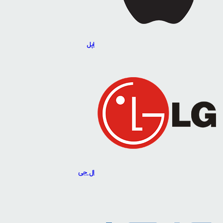
اپل
ال جی