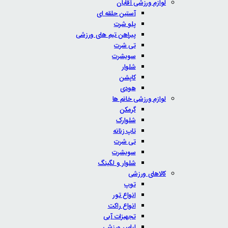
لوازم ورزشی آقایان
آستین حلقه ای
پلو شرت
پیراهن تیم های ورزشی
تی شرت
سویشرت
شلوار
کاپشن
هودی
لوازم ورزشی خانم ها
گرمکن
شلوارک
تاپ زنانه
تی شرت
سویشرت
شلوار و لگینگ
کالاهای ورزشی
توپ
انواع تور
انواع راکت
تجهیزات آبی
لباس ورزشی