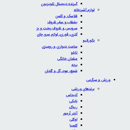
گیرنده دیجیتال تلویزیون
لوازم آشپزخانه
فلاسک و کلمن
بشقاب و سایر ظروف
سرویس و ظروف پخت و پز
کتری، قوری، لوازم سرو چای
دکوراتیو
ساعت دیواری و رومیزی
تابلو
مبلمان خانگی
پرده
شمع، عود، گل و گلدان
ورزش و سرگرمی
برندهای ورزشی
آدیداس
نایکی
ریباک
آندر آرمور
اوکلی
کلمبیا