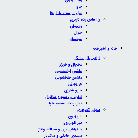
ویندوزفون
جاوا
سایر سیستم عامل ها
بر اساس رده کاربری
نوجوان
جوان
میانسال
خانه و آشپزخانه
لوازم برقی خانگی
یخچال و فریزر
ماشین لباسشویی
ماشین ظرفشویی
جاروبرقی
جارو شارژی
تلفن، بی سیم و سانترال
کولر، پنکه، تصفیه هوا
صوتی تصویری
تلویزیون
میز تلویزیون
چندراهی برق و محافظ ولتاژ
سینمای خانگی و ساندبار