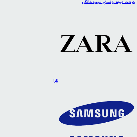
درخت میوه بونسای سیب خانگی
زارا