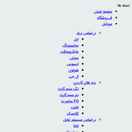
دسته ها
صفحه اصلی
فــروشگاه
موبایل
بر اساس برند
اپل
سامسونگ
مایکروسافت
سونی
ایسوس
هواوی
ال جی
رده های کاربری
تک سیم کارت
دو سیم کارت
4G ساپورت
فبلت
کلاسیک
بر اساس سیستم عامل
ios