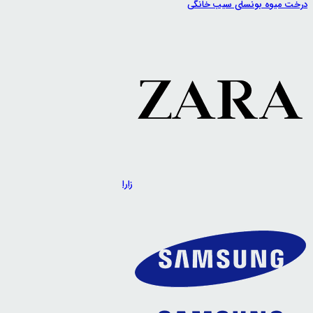
درخت میوه بونسای سیب خانگی
زارا