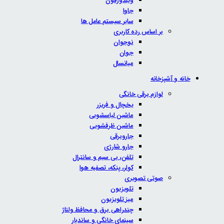
ویندوزفون
جاوا
سایر سیستم عامل ها
بر اساس رده کاربری
نوجوان
جوان
میانسال
خانه و آشپزخانه
لوازم برقی خانگی
یخچال و فریزر
ماشین لباسشویی
ماشین ظرفشویی
جاروبرقی
جارو شارژی
تلفن، بی سیم و سانترال
کولر، پنکه، تصفیه هوا
صوتی تصویری
تلویزیون
میز تلویزیون
چندراهی برق و محافظ ولتاژ
سینمای خانگی و ساندبار