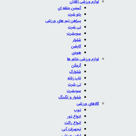
لوازم ورزشی آقایان
آستین حلقه ای
پلو شرت
پیراهن تیم های ورزشی
تی شرت
سویشرت
شلوار
کاپشن
هودی
لوازم ورزشی خانم ها
گرمکن
شلوارک
تاپ زنانه
تی شرت
سویشرت
شلوار و لگینگ
کالاهای ورزشی
توپ
انواع تور
انواع راکت
تجهیزات آبی
لباس ورزشی