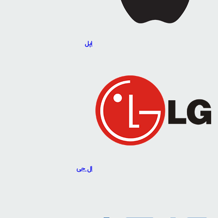
اپل
ال جی