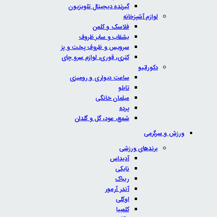
گیرنده دیجیتال تلویزیون
لوازم آشپزخانه
فلاسک و کلمن
بشقاب و سایر ظروف
سرویس و ظروف پخت و پز
کتری، قوری، لوازم سرو چای
دکوراتیو
ساعت دیواری و رومیزی
تابلو
مبلمان خانگی
پرده
شمع، عود، گل و گلدان
ورزش و سرگرمی
برندهای ورزشی
آدیداس
نایکی
ریباک
آندر آرمور
اوکلی
کلمبیا