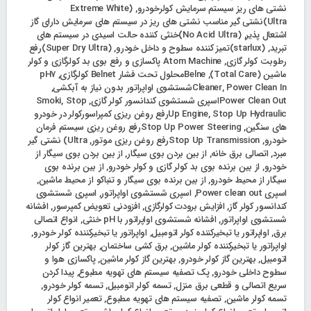
نشتی های ریز سیستم سرمایش کولرخودرو
,
(Extreme White
Ultra)نشتی گیر مناسب نشتی های ریز در سیستم های سرمایش دارای گاز
اشتعال پذیر
,
(No Acid Ultra)خنثی کننده حالت اسیدی در سیستم های
تبرید
,
(starlux)تمیز کننده سطوح و داخل خودرو
,
(Super Dry Ultra)رفع
رطوبت کولر گازی
,
Atom Machine پاکسازی و رفع بوی بد کولرگازی و کولر
ماشین (Total Care)
,
Belneمحلول تحت فشار Belnet کولرگازی
,
pH7
Power Clean Inشستشوی اواپراتور بدون نیاز به آبکشی
,
Cleaner
,
Power Clean Outاسپری شستشوی کندانسور کولر گازی
,
Stop
,
Smoki
,
Up Engine
Stop Up Hydraulicرفع روغن ریزی کمپراسورکولر در خودرو
های سنگین
,
Stop Up Power Steeringرفع روغن ریزی سیستم فرمان
خودرو
,
Stop Up Transmissionرفع روغن ریزی موتور
,
Ultra) نشتی گیر
مبرد
,
اتصالی برق خانه
,
از بین بردن بوی سیگار
,
از بین بردن بوی سیگار از
خودرو
,
از بین برنده بوی بد کولر گازی و کولر خودرو
,
از بین برنده بوی
سیگار از محیط خودرو
,
از بین برنده بوی سیگار و تنباکو از محیط ماشین
,
اسپری Power clean out
,
اسپری شستشوی اواپراتور
,
اسپری شستشوی
کندانسور کولر گاز
,
افزایش برودت کولرگازی
,
افزودنی تعویض کمپرسور
,
افشانه
شستشوی اواپراتور
,
افشانه شستشوی اواپراتور با pH خنثی
,
انواع اتصالی
برق
,
اواپراتور یا تبخیرکننده کولر اتومبیل
,
اواپراتور یا تبخیرکننده کولر خودرو
,
اواپراتور یا تبخیرکننده کولر ماشین
,
برق کشی ساختمان
,
بهترین گاز کولر
اتومبیل
,
بهترین گاز کولر خودرو
,
بهترین گاز کولر ماشین
,
پاکسازی هوا و
سطوح داخلی خودرو
,
پک تصفیه سیستم های تهویه مطبوع
,
پیدا کردن
سریع اتصالی و قطعی برق منزل
,
تسمه کولر اتومبیل
,
تسمه کولر خودرو
,
تسمه کولر ماشین
,
تصفیه سیستم های تهویه مطبوع
,
تعمیر انواع کولر