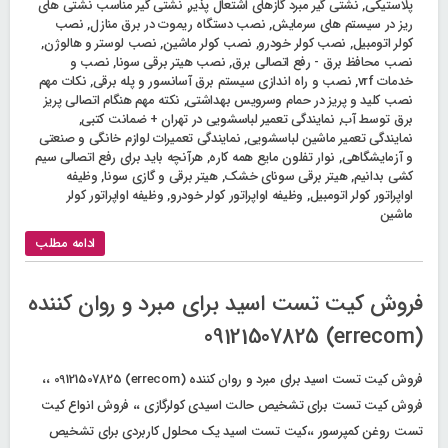
پلاستیکی
,
نشتی گیر مبرد گازهای اشتعال پذیر
,
نشتی گیر مناسب نشتی های
ریز در سیستم های سرمایش
,
نصب دستگاه ریموت در برق منازل
,
نصب
کولر اتومبیل
,
نصب کولر خودرو
,
نصب کولر ماشین
,
نصب لوستر و هالوژن
,
نصب محافظ برق - رفع اتصالی برق
,
نصب هیتر برقی سونا
,
نصب و
خدمات vrf
,
نصب و راه اندازی سیستم برق آسانسور و پله برقی
,
نکات مهم
نصب کلید و پریز در حمام وسرویس بهداشتی
,
نکته مهم هنگام اتصالی پریز
برق توسط آب
,
نمایندگی تعمیر لباسشویی در تهران + ضمانت کتبی
,
نمایندگی تعمیر ماشین لباسشویی
,
نمایندگی تعمیرات لوازم خانگی و صنعتی
و آزمایشگاهی
,
نوار تفلون مایع همه کاره
,
هرآنچه باید برای رفع اتصالی سیم
کشی بدانیم
,
هیتر برقی سونای خشک
,
هیتر برقی و گازی سونا
,
وظیفه
اواپراتور کولر اتومبیل
,
وظیفه اواپراتور کولر خودرو
,
وظیفه اواپراتور کولر
ماشین
ادامه مطلب
فروش کیت تست اسید برای مبرد و روان کننده
(errecom) 09121507825
فروش کیت تست اسید برای مبرد و روان کننده (errecom) 09121507825 ،،
فروش کیت تست برای تشخیص حالت اسیدی کولرگازی ،، فروش انواع کیت
تست روغن کمپرسور ،،کیت تست اسید یک محلول کاربردی برای تشخیص