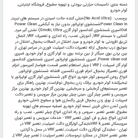
دسته بندی:
تاسیسات حرارتی برودتی و تهویه مطبوع
,
فروشگاه اینترنتی
,
کولر خودرو
برچسب :
(No Acid Ultra)خنثی کننده حالت اسیدی در سیستم های تبرید
,
Power Clean Inشستشوی اواپراتور بدون نیاز به آبکشی
,
Power Clean
Outاسپری شستشوی کندانسور کولر گازی
,
Ultra) نشتی گیر مبرد
,
Smoki
,
آشنایی با سیستم VRF
,
آموزش نصب، راه اندازی و تعمیرات VRF
,
اتصال
تزریق افزودنی به کولر خودرو و مبرد
,
اختلال در اتصالات یخچال
,
اختلال در
سوئیچ درب یخچال
,
ارائه تعمیرات داکت اسپلیت فوری در سراسر تهران
,
از
بین بردن بوی سیگار
,
از بین برنده بوی بد کولر گازی و کولر خودرو
,
اسپری
Power clean out
,
اسپری شستشوی اواپراتور
,
اسپری شستشوی کندانسور
کولر گاز
,
اسپیلت | VRF | چیلر
,
استعلام تعمیر قسمت هواساز کمپرسور
,
اعزام
فوری تعمیرکار یخچال
,
اعزام فوری تکنسین
,
افشانه شستشوی اواپراتور
,
انواع روغن کمپرسور کولر خودرو
,
انواع کاور شستشوی کولر گازی
,
اواپراتور یا
تبخیرکننده کولر خودرو
,
برفک زدن یخچال نوفراست
,
بهترین راهکار برای
تعمیر سیستم‌های گرمایشی و سرمایشی
,
بهترین گاز کولر خودرو
,
بهترین مرکز
سرویس و تعمیر چیلر گری ،مینی چیلر
,
بهترین مرکز سرویس و تعمیر داکت
اسپیلت |
,
بوق زدن یخچال فریزر
,
پاکسازی هوا و سطوح داخلی خودرو
,
پایین آمدن دمای فریزر
,
تسمه کولر خودرو
,
تصفیه سیستم های تهویه
مطبوع
,
تعمیر
,
تعمیر ، سروس و راه اندازی انواع چیلر
,
تعمیر ، نصب و راه
اندازی انواع چیلر و فن کویل
,
تعمیر VRF - خدمات سرویس و تعمیر تهران
سرویسکار
,
تعمیر VRF kمایندگی کولرگازی داکت اسپلیت
,
تعمیر VRF در
تهران - نمایندگی کولرگازی داکت اسپلیت
,
تعمیر VRF در محل با گرانتی
معتبر
,
تعمیر اختلال در عملکرد ترموستات
,
تعمیر اسپلیت | تعمیر چیلر VRF |
,