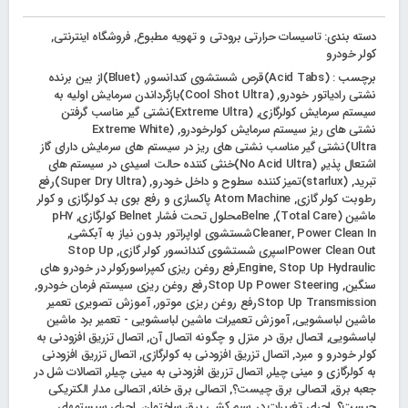
دسته بندی:
تاسیسات حرارتی برودتی و تهویه مطبوع
,
فروشگاه اینترنتی
,
کولر خودرو
برچسب :
(Acid Tabs)قرص شستشوی کندانسور
,
(Bluet)از بین برنده
نشتی رادیاتور خودرو
,
(Cool Shot Ultra)بازگرداندن سرمایش اولیه به
سیستم سرمایش کولرگازی
,
(Extreme Ultra)نشتی گیر مناسب گرفتن
نشتی های ریز سیستم سرمایش کولرخودرو
,
(Extreme White
Ultra)نشتی گیر مناسب نشتی های ریز در سیستم های سرمایش دارای گاز
اشتعال پذیر
,
(No Acid Ultra)خنثی کننده حالت اسیدی در سیستم های
تبرید
,
(starlux)تمیز کننده سطوح و داخل خودرو
,
(Super Dry Ultra)رفع
رطوبت کولر گازی
,
Atom Machine پاکسازی و رفع بوی بد کولرگازی و کولر
ماشین (Total Care)
,
Belneمحلول تحت فشار Belnet کولرگازی
,
pH7
Power Clean Inشستشوی اواپراتور بدون نیاز به آبکشی
,
Cleaner
,
Power Clean Outاسپری شستشوی کندانسور کولر گازی
,
Stop Up
,
Engine
Stop Up Hydraulicرفع روغن ریزی کمپراسورکولر در خودرو های
سنگین
,
Stop Up Power Steeringرفع روغن ریزی سیستم فرمان خودرو
,
Stop Up Transmissionرفع روغن ریزی موتور
,
آموزش تصویری تعمیر
ماشین لباسشویی
,
آموزش تعمیرات ماشین لباسشویی - تعمیر برد ماشین
لباسشویی
,
اتصال برق در منزل و چگونه اتصال آن
,
اتصال تزریق افزودنی به
کولر خودرو و مبرد
,
اتصال تزریق افزودنی به کولرگازی
,
اتصال تزریق افزودنی
به کولرگازی و مینی چیلر
,
اتصال تزریق افزودنی به مینی چیلر
,
اتصالات شل در
جعبه برق
,
اتصالی برق چیست؟
,
اتصالی برق خانه
,
اتصالی مدار الکتریکی
چیست؟
,
اجرای تغییرات در سیم کشی برق ساختمان
,
اجرای سیستمهای