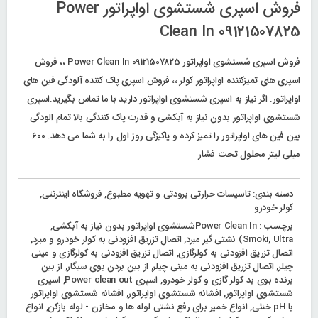
فروش اسپری شستشوی اواپراتور Power
Clean In 09121507825
فروش اسپری شستشوی اواپراتور Power Clean In 09121507825 ،، فروش
اسپری های تمیزکننده اواپراتور کولر ،، فروش اسپری پاک کننده آلودگی فین های
اواپراتور. اگر نیاز به اسپری شستشوی اواپراتور دارید با ما تماس بگیرید.اسپری
شستشوی اواپراتور بدون نیاز به آبکشی و قدرت پاک کنندگی بالا تمام الودگی
بین فین های اواپراتور را تمیز کرده و پاکیزگی روز اول را به شما می دهد. ۶۰۰
میلی لیتر محلول تحت فشار
دسته بندی:
تاسیسات حرارتی برودتی و تهویه مطبوع
,
فروشگاه اینترنتی
,
کولر خودرو
برچسب :
Power Clean Inشستشوی اواپراتور بدون نیاز به آبکشی
,
Ultra) نشتی گیر مبرد
,
Smoki
,
اتصال تزریق افزودنی به کولر خودرو و مبرد
,
اتصال تزریق افزودنی به کولرگازی
,
اتصال تزریق افزودنی به کولرگازی و مینی
چیلر
,
اتصال تزریق افزودنی به مینی چیلر
,
از بین بردن بوی سیگار
,
از بین
برنده بوی بد کولر گازی و کولر خودرو
,
اسپری Power clean out
,
اسپری
شستشوی اواپراتور
,
افشانه شستشوی اواپراتور
,
افشانه شستشوی اواپراتور
با pH خنثی
,
انواع خمیر برای رفع نشتی لوله ها و مخازن - لوله بازکن
,
انواع