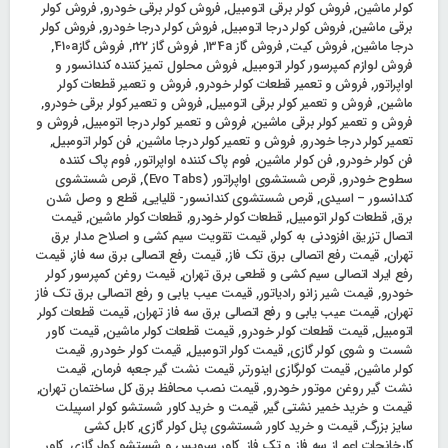
کولر ماشین
,
فروش کولر برقی اتومبیل
,
فروش کولر برقی خودرو
,
فروش کولر
برقی ماشین
,
فروش کولر درجا اتومبیل
,
فروش کولر درجا خودرو
,
فروش کولر
درجا ماشین
,
فروش کیت
,
فروش گاز 134a
,
فروش گاز r22
,
فروش گاز410a
,
فروش لوازم کمپرسور کولر اتومبیل
,
فروش محلول تمیز کننده کندانسور و
اواپراتور
,
فروش و تعمیر قطعات کولر خودرو
,
فروش و تعمیر قطعات کولر
ماشین
,
فروش و تعمیر کولر برقی اتومبیل
,
فروش و تعمیر کولر برقی خودرو
,
فروش و تعمیر کولر برقی ماشین
,
فروش و تعمیر کولر درجا اتومبیل
,
فروش و
تعمیر کولر درجا خودرو
,
فروش و تعمیر کولر درجا ماشین
,
فن کولر اتومبیل
,
فن کولر خودرو
,
فن کولر ماشین
,
فوم پاک کننده اواپراتور
,
فوم پاک کننده
سطوح خودرو
,
قرص شستشوی اواپراتور (Evo Tabs)
,
قرص شستشوی
کندانسور – اسیدی
,
قرص شستشوی کندانسور- قلیایی
,
قطع و وصل شدن
برق
,
قطعات کولر اتومبیل
,
قطعات کولر خودرو
,
قطعات کولر ماشین
,
قیمت
اتصال تزریق افزودنی به کولر
,
قیمت تقویت سیم کشی و اصلاح مدار برق
تهران
,
قیمت رفع اتصالی برق تک فاز
,
قیمت رفع اتصالی برق سه فاز
,
قیمت
رفع ایراد اتصالی سیم کشی و قطعی برق تهران
,
قیمت روغن کمپرسور کولر
خودرو
,
قیمت شیر زانو رادیاتور
,
قیمت عیب یابی و رفع اتصالی برق تک فاز
تهران
,
قیمت عیب یابی و رفع اتصالی برق سه فاز تهران
,
قیمت قطعات کولر
اتومبیل
,
قیمت قطعات کولر خودرو
,
قیمت قطعات کولر ماشین
,
قیمت کاور
شست و شوی کولر گازی
,
قیمت کولر اتومبیل
,
قیمت کولر خودرو
,
قیمت
کولر ماشین
,
قیمت کولرگازی اینورتر
,
قیمت نشت گیر جعبه فرمان
,
قیمت
نشت گیر روغن موتور خودرو
,
قیمت نصب محافظ برق کل ساختمان تهران
,
قیمت و خرید خمیر نشتی گیر
,
قیمت و خرید کاور شستشو کولر اسپیلت
سایز بزرگ
,
قیمت و خرید کاور شستشوی پنل کولر گازی
,
کابل کشی
کارخانجات اعم از سه فاز و تک فاز
,
کاور سرویس و شستشو کولر گازی
,
کاور