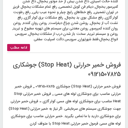
کننده حالت اسیدی
,
داغ شدن بیش از حد موتور یخچال
,
داغ شدن
کمپرسور یخچال
,
دینام فن کویل تخصصی
,
رفع تمام مشکلات یخچال فریزر
در تهران تضمینی
,
رفع خطاهای رایج چیلر و نحوه عیب یابی
,
رفع رطوبت
کولر گازی
,
رفع مشکل بوی بد یخچال
,
رفع مشکلات برق کولر گازی
,
رفع
نشت آب از یخچال
,
روشن شدن چراغ دیفراست
,
روغن روان کننده
,
روغن
روان کننده کمپرسور
,
روغن معدنی برای سیستم های تهویه مطبوع و تبرید
,
روغن و سیستم تبرید
,
سخت باز شدن درب از مشکلات یخچال
,
سرویس
انواع یخچال،فقط شهرتهران
,
سرویس داکت اسپلیت سقفی
ادامه مطلب
فروش خمیر حرارتی (Stop Heat) جوشکاری
09121507825
فروش خمیر حرارتی (Stop Heat) جوشکاری 09121507825 ,, فروش خمیر
حرارتی مناسب برای جوشکاری لوله های مسی ,, فروش خمیر حرارتی Stop
Heat مناسب برای جوشکاری لوله های مسی کولر گازی ،، فروش خمیر حرارتی
جهت جوشکاری سیستم های سرمایشی. اگر نیاز به خمیر حرارتی (Stop Heat)
برای جوشکاری دارید با ما تماس بگیرید. خمیر حرارتی مناسب برای جوشکاری
لوله های مسی فرمول خمیر حرارتی Stop Heat با متوقف کردن