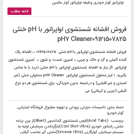
اواپراتور کولر خودرو
,
وظیفه اواپراتور کولر ماشین
ادامه مطلب
فروش افشانه شستشوی اواپراتور با pH خنثی
pH7 Cleaner09121507825
فروش افشانه شستشوی اواپراتور با pH خنثی 09121507825 ،، افشانه پاک
کننده کثیفی و گرد و خاک و چربی ،، اسپری شست و شوی ،، اسپری شستشوی
اواپراتور. اگر نیاز به افشانه شستشوی اواپراتور با pH خنثی دارید با ما تماس
بگیرید. ۱ لیتر محلول شستشوی اواپراتور pH7 Cleaner محلولی خنثی (غیر
اسیدی و غیر قلیایی) و درنتیجه بدون خوردگی، برای شستشوی هر دو نوع
کثیفی (چربی و کربناتی) می
دسته بندی:
تاسیسات حرارتی برودتی و تهویه مطبوع
,
فروشگاه اینترنتی
,
کولر خودرو
برچسب :
(Acid Tabs)قرص شستشوی کندانسور
,
(Bluet)از بین برنده
نشتی رادیاتور خودرو
,
(Cool Shot Ultra)بازگرداندن سرمایش اولیه به
سیستم سرمایش کولرگازی
,
(Extreme Ultra)نشتی گیر مناسب گرفتن