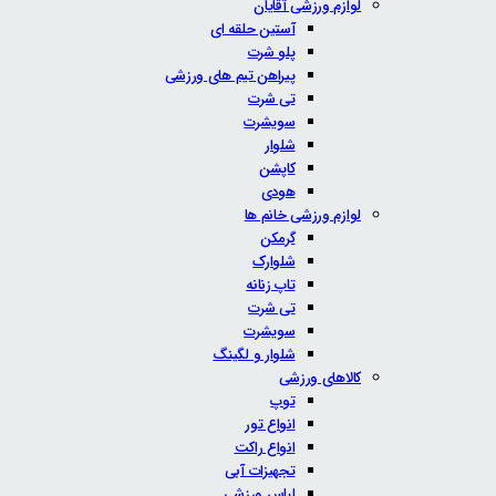
لوازم ورزشی آقایان
آستین حلقه ای
پلو شرت
پیراهن تیم های ورزشی
تی شرت
سویشرت
شلوار
کاپشن
هودی
لوازم ورزشی خانم ها
گرمکن
شلوارک
تاپ زنانه
تی شرت
سویشرت
شلوار و لگینگ
کالاهای ورزشی
توپ
انواع تور
انواع راکت
تجهیزات آبی
لباس ورزشی