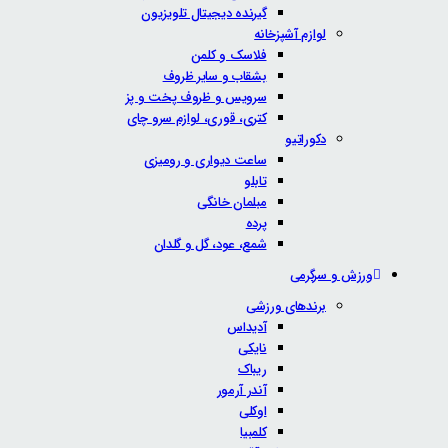
گیرنده دیجیتال تلویزیون
لوازم آشپزخانه
فلاسک و کلمن
بشقاب و سایر ظروف
سرویس و ظروف پخت و پز
کتری، قوری، لوازم سرو چای
دکوراتیو
ساعت دیواری و رومیزی
تابلو
مبلمان خانگی
پرده
شمع، عود، گل و گلدان
ورزش و سرگرمی
برندهای ورزشی
آدیداس
نایکی
ریباک
آندر آرمور
اوکلی
کلمبیا