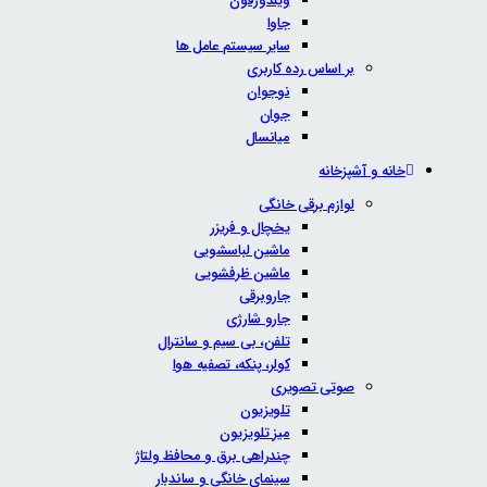
ویندوزفون
جاوا
سایر سیستم عامل ها
بر اساس رده کاربری
نوجوان
جوان
میانسال
خانه و آشپزخانه
لوازم برقی خانگی
یخچال و فریزر
ماشین لباسشویی
ماشین ظرفشویی
جاروبرقی
جارو شارژی
تلفن، بی سیم و سانترال
کولر، پنکه، تصفیه هوا
صوتی تصویری
تلویزیون
میز تلویزیون
چندراهی برق و محافظ ولتاژ
سینمای خانگی و ساندبار