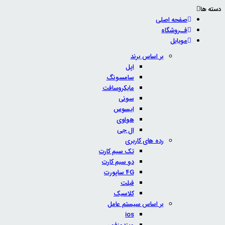
دسته ها
صفحه اصلی
فــروشگاه
موبایل
بر اساس برند
اپل
سامسونگ
مایکروسافت
سونی
ایسوس
هواوی
ال جی
رده های کاربری
تک سیم کارت
دو سیم کارت
4G ساپورت
فبلت
کلاسیک
بر اساس سیستم عامل
ios