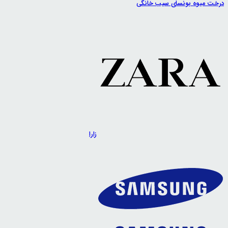
درخت میوه بونسای سیب خانگی
زارا