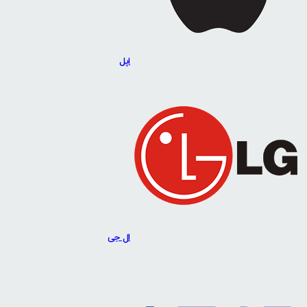
اپل
ال جی