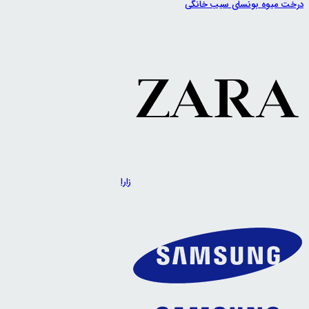
درخت میوه بونسای سیب خانگی
زارا