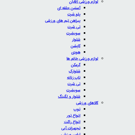
لوازم ورزشی آقایان
آستین حلقه ای
پلو شرت
پیراهن تیم های ورزشی
تی شرت
سویشرت
شلوار
کاپشن
هودی
لوازم ورزشی خانم ها
گرمکن
شلوارک
تاپ زنانه
تی شرت
سویشرت
شلوار و لگینگ
کالاهای ورزشی
توپ
انواع تور
انواع راکت
تجهیزات آبی
لباس ورزشی