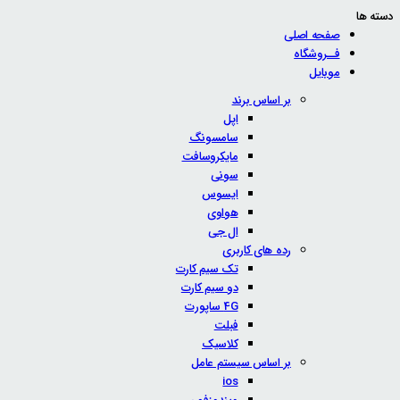
دسته ها
صفحه اصلی
فــروشگاه
موبایل
بر اساس برند
اپل
سامسونگ
مایکروسافت
سونی
ایسوس
هواوی
ال جی
رده های کاربری
تک سیم کارت
دو سیم کارت
4G ساپورت
فبلت
کلاسیک
بر اساس سیستم عامل
ios