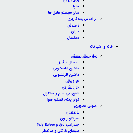
ویندوزفون
جاوا
سایر سیستم عامل ها
بر اساس رده کاربری
نوجوان
جوان
میانسال
خانه و آشپزخانه
لوازم برقی خانگی
یخچال و فریزر
ماشین لباسشویی
ماشین ظرفشویی
جاروبرقی
جارو شارژی
تلفن، بی سیم و سانترال
کولر، پنکه، تصفیه هوا
صوتی تصویری
تلویزیون
میز تلویزیون
چندراهی برق و محافظ ولتاژ
سینمای خانگی و ساندبار