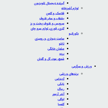
گیرنده دیجیتال تلویزیون
لوازم آشپزخانه
فلاسک و کلمن
بشقاب و سایر ظروف
سرویس و ظروف پخت و پز
کتری، قوری، لوازم سرو چای
دکوراتیو
ساعت دیواری و رومیزی
تابلو
مبلمان خانگی
پرده
شمع، عود، گل و گلدان
ورزش و سرگرمی
برندهای ورزشی
آدیداس
نایکی
ریباک
آندر آرمور
اوکلی
کلمبیا