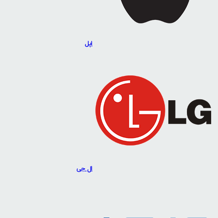
اپل
ال جی