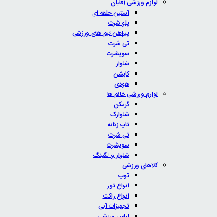
لوازم ورزشی آقایان
آستین حلقه ای
پلو شرت
پیراهن تیم های ورزشی
تی شرت
سویشرت
شلوار
کاپشن
هودی
لوازم ورزشی خانم ها
گرمکن
شلوارک
تاپ زنانه
تی شرت
سویشرت
شلوار و لگینگ
کالاهای ورزشی
توپ
انواع تور
انواع راکت
تجهیزات آبی
لباس ورزشی