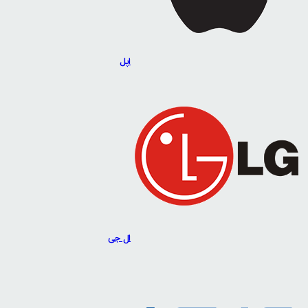
اپل
ال جی