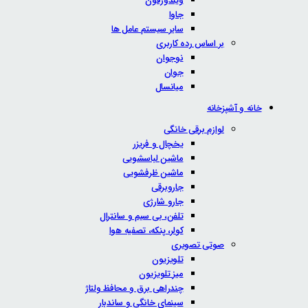
ویندوزفون
جاوا
سایر سیستم عامل ها
بر اساس رده کاربری
نوجوان
جوان
میانسال
خانه و آشپزخانه
لوازم برقی خانگی
یخچال و فریزر
ماشین لباسشویی
ماشین ظرفشویی
جاروبرقی
جارو شارژی
تلفن، بی سیم و سانترال
کولر، پنکه، تصفیه هوا
صوتی تصویری
تلویزیون
میز تلویزیون
چندراهی برق و محافظ ولتاژ
سینمای خانگی و ساندبار