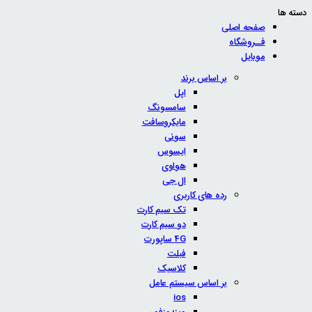
دسته ها
صفحه اصلی
فــروشگاه
موبایل
بر اساس برند
اپل
سامسونگ
مایکروسافت
سونی
ایسوس
هواوی
ال جی
رده های کاربری
تک سیم کارت
دو سیم کارت
4G ساپورت
فبلت
کلاسیک
بر اساس سیستم عامل
ios