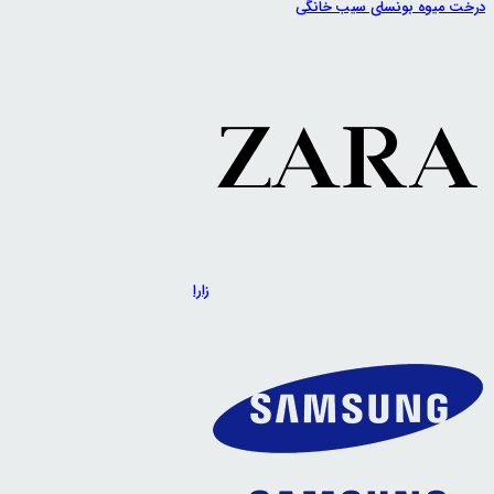
درخت میوه بونسای سیب خانگی
زارا