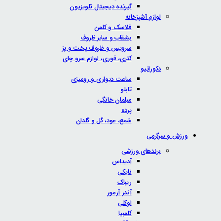
گیرنده دیجیتال تلویزیون
لوازم آشپزخانه
فلاسک و کلمن
بشقاب و سایر ظروف
سرویس و ظروف پخت و پز
کتری، قوری، لوازم سرو چای
دکوراتیو
ساعت دیواری و رومیزی
تابلو
مبلمان خانگی
پرده
شمع، عود، گل و گلدان
ورزش و سرگرمی
برندهای ورزشی
آدیداس
نایکی
ریباک
آندر آرمور
اوکلی
کلمبیا