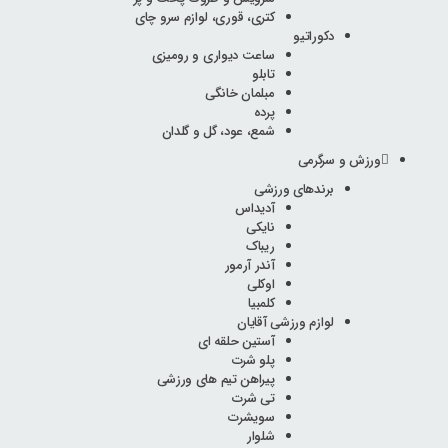
کتری، قوری، لوازم سرو چای
دکوراتیو
ساعت دیواری و رومیزی
تابلو
مبلمان خانگی
پرده
شمع، عود، گل و گلدان
ورزش و سرگرمی
برندهای ورزشی
آدیداس
نایکی
ریباک
آندر آرمور
اوکلی
کلمبیا
لوازم ورزشی آقایان
آستین حلقه ای
پلو شرت
پیراهن تیم های ورزشی
تی شرت
سویشرت
شلوار