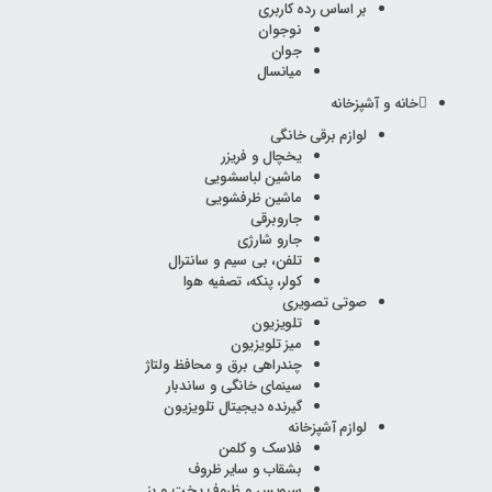
بر اساس رده کاربری
نوجوان
جوان
میانسال
خانه و آشپزخانه
لوازم برقی خانگی
یخچال و فریزر
ماشین لباسشویی
ماشین ظرفشویی
جاروبرقی
جارو شارژی
تلفن، بی سیم و سانترال
کولر، پنکه، تصفیه هوا
صوتی تصویری
تلویزیون
میز تلویزیون
چندراهی برق و محافظ ولتاژ
سینمای خانگی و ساندبار
گیرنده دیجیتال تلویزیون
لوازم آشپزخانه
فلاسک و کلمن
بشقاب و سایر ظروف
سرویس و ظروف پخت و پز