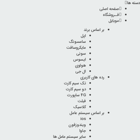
دسته ها
صفحه اصلی
فــروشگاه
موبایل
بر اساس برند
اپل
سامسونگ
مایکروسافت
سونی
ایسوس
هواوی
ال جی
رده های کاربری
تک سیم کارت
دو سیم کارت
4G ساپورت
فبلت
کلاسیک
بر اساس سیستم عامل
ios
ویندوزفون
جاوا
سایر سیستم عامل ها