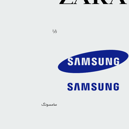
زارا
سامسونگ