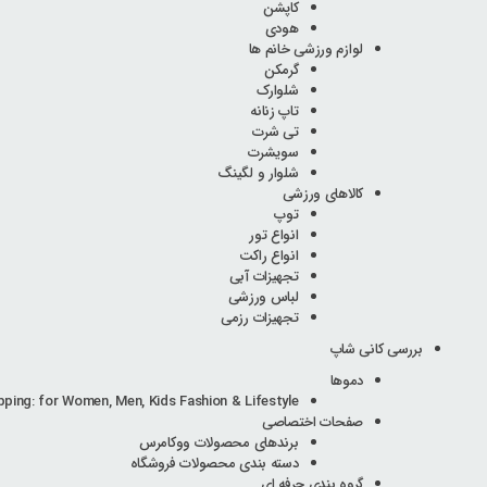
کاپشن
هودی
لوازم ورزشی خانم ها
گرمکن
شلوارک
تاپ زنانه
تی شرت
سویشرت
شلوار و لگینگ
کالاهای ورزشی
توپ
انواع تور
انواع راکت
تجهیزات آبی
لباس ورزشی
تجهیزات رزمی
بررسی کانی شاپ
دموها
pping: for Women, Men, Kids Fashion & Lifestyle
صفحات اختصاصی
برندهای محصولات ووکامرس
دسته بندی محصولات فروشگاه
گروه بندی حرفه ای