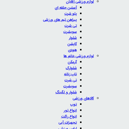
لوازم ورزشی آقایان
آستین حلقه ای
پلو شرت
پیراهن تیم های ورزشی
تی شرت
سویشرت
شلوار
کاپشن
هودی
لوازم ورزشی خانم ها
گرمکن
شلوارک
تاپ زنانه
تی شرت
سویشرت
شلوار و لگینگ
کالاهای ورزشی
توپ
انواع تور
انواع راکت
تجهیزات آبی
لباس ورزشی