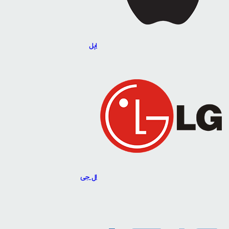
اپل
ال جی