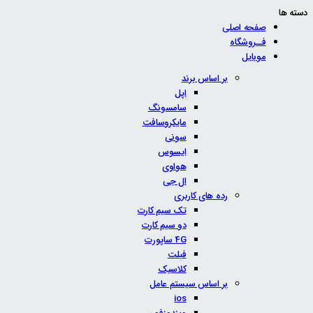
دسته ها
صفحه اصلی
فــروشگاه
موبایل
بر اساس برند
اپل
سامسونگ
مایکروسافت
سونی
ایسوس
هواوی
ال جی
رده های کاربری
تک سیم کارت
دو سیم کارت
4G ساپورت
فبلت
کلاسیک
بر اساس سیستم عامل
ios