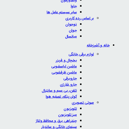
ویندوزفون
جاوا
سایر سیستم عامل ها
بر اساس رده کاربری
نوجوان
جوان
میانسال
خانه و آشپزخانه
لوازم برقی خانگی
یخچال و فریزر
ماشین لباسشویی
ماشین ظرفشویی
جاروبرقی
جارو شارژی
تلفن، بی سیم و سانترال
کولر، پنکه، تصفیه هوا
صوتی تصویری
تلویزیون
میز تلویزیون
چندراهی برق و محافظ ولتاژ
سینمای خانگی و ساندبار