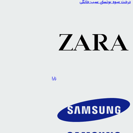
درخت میوه بونسای سیب خانگی
زارا