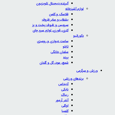
گیرنده دیجیتال تلویزیون
لوازم آشپزخانه
فلاسک و کلمن
بشقاب و سایر ظروف
سرویس و ظروف پخت و پز
کتری، قوری، لوازم سرو چای
دکوراتیو
ساعت دیواری و رومیزی
تابلو
مبلمان خانگی
پرده
شمع، عود، گل و گلدان
ورزش و سرگرمی
برندهای ورزشی
آدیداس
نایکی
ریباک
آندر آرمور
اوکلی
کلمبیا