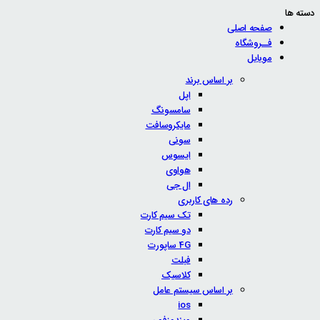
دسته ها
صفحه اصلی
فــروشگاه
موبایل
بر اساس برند
اپل
سامسونگ
مایکروسافت
سونی
ایسوس
هواوی
ال جی
رده های کاربری
تک سیم کارت
دو سیم کارت
4G ساپورت
فبلت
کلاسیک
بر اساس سیستم عامل
ios