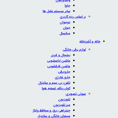
ویندوزفون
جاوا
سایر سیستم عامل ها
بر اساس رده کاربری
نوجوان
جوان
میانسال
خانه و آشپزخانه
لوازم برقی خانگی
یخچال و فریزر
ماشین لباسشویی
ماشین ظرفشویی
جاروبرقی
جارو شارژی
تلفن، بی سیم و سانترال
کولر، پنکه، تصفیه هوا
صوتی تصویری
تلویزیون
میز تلویزیون
چندراهی برق و محافظ ولتاژ
سینمای خانگی و ساندبار