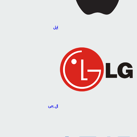
اپل
ال جی