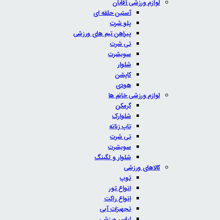
لوازم ورزشی آقایان
آستین حلقه ای
پلو شرت
پیراهن تیم های ورزشی
تی شرت
سویشرت
شلوار
کاپشن
هودی
لوازم ورزشی خانم ها
گرمکن
شلوارک
تاپ زنانه
تی شرت
سویشرت
شلوار و لگینگ
کالاهای ورزشی
توپ
انواع تور
انواع راکت
تجهیزات آبی
لباس ورزشی