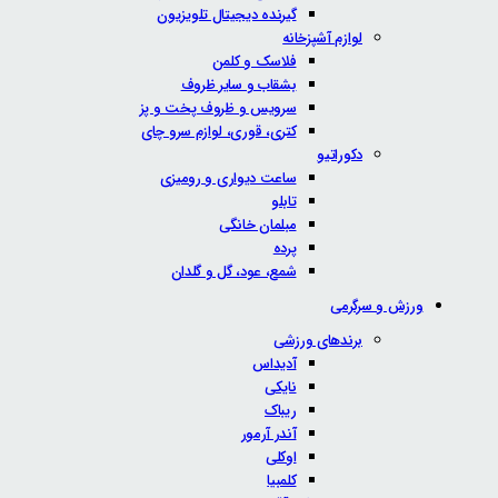
گیرنده دیجیتال تلویزیون
لوازم آشپزخانه
فلاسک و کلمن
بشقاب و سایر ظروف
سرویس و ظروف پخت و پز
کتری، قوری، لوازم سرو چای
دکوراتیو
ساعت دیواری و رومیزی
تابلو
مبلمان خانگی
پرده
شمع، عود، گل و گلدان
ورزش و سرگرمی
برندهای ورزشی
آدیداس
نایکی
ریباک
آندر آرمور
اوکلی
کلمبیا