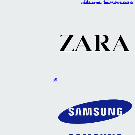
درخت میوه بونسای سیب خانگی
زارا