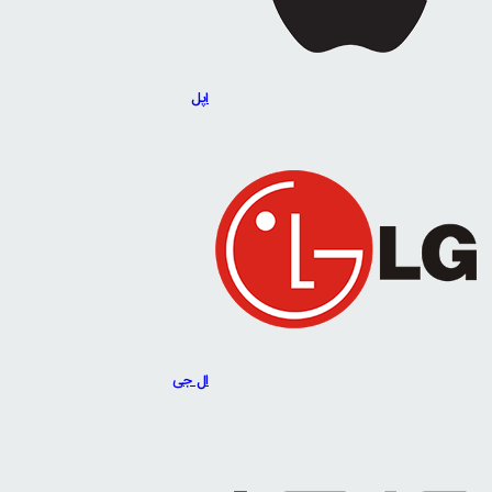
اپل
ال جی