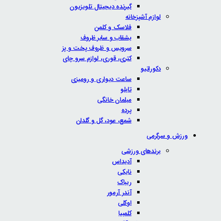
گیرنده دیجیتال تلویزیون
لوازم آشپزخانه
فلاسک و کلمن
بشقاب و سایر ظروف
سرویس و ظروف پخت و پز
کتری، قوری، لوازم سرو چای
دکوراتیو
ساعت دیواری و رومیزی
تابلو
مبلمان خانگی
پرده
شمع، عود، گل و گلدان
ورزش و سرگرمی
برندهای ورزشی
آدیداس
نایکی
ریباک
آندر آرمور
اوکلی
کلمبیا