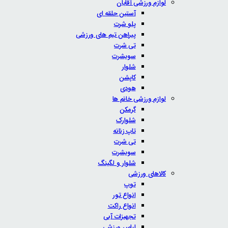
لوازم ورزشی آقایان
آستین حلقه ای
پلو شرت
پیراهن تیم های ورزشی
تی شرت
سویشرت
شلوار
کاپشن
هودی
لوازم ورزشی خانم ها
گرمکن
شلوارک
تاپ زنانه
تی شرت
سویشرت
شلوار و لگینگ
کالاهای ورزشی
توپ
انواع تور
انواع راکت
تجهیزات آبی
لباس ورزشی