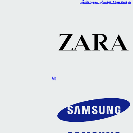
درخت میوه بونسای سیب خانگی
زارا