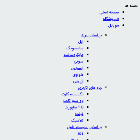
دسته ها
صفحه اصلی
فــروشگاه
موبایل
بر اساس برند
اپل
سامسونگ
مایکروسافت
سونی
ایسوس
هواوی
ال جی
رده های کاربری
تک سیم کارت
دو سیم کارت
4G ساپورت
فبلت
کلاسیک
بر اساس سیستم عامل
ios