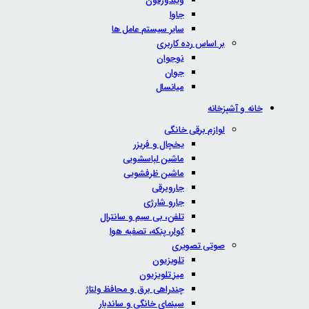
ویندوزفون
جاوا
سایر سیستم عامل ها
بر اساس رده کاربری
نوجوان
جوان
میانسال
خانه و آشپزخانه
لوازم برقی خانگی
یخچال و فریزر
ماشین لباسشویی
ماشین ظرفشویی
جاروبرقی
جارو شارژی
تلفن، بی سیم و سانترال
کولر، پنکه، تصفیه هوا
صوتی تصویری
تلویزیون
میز تلویزیون
چندراهی برق و محافظ ولتاژ
سینمای خانگی و ساندبار