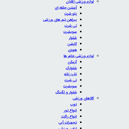
لوازم ورزشی آقایان
آستین حلقه ای
پلو شرت
پیراهن تیم های ورزشی
تی شرت
سویشرت
شلوار
کاپشن
هودی
لوازم ورزشی خانم ها
گرمکن
شلوارک
تاپ زنانه
تی شرت
سویشرت
شلوار و لگینگ
کالاهای ورزشی
توپ
انواع تور
انواع راکت
تجهیزات آبی
لباس ورزشی