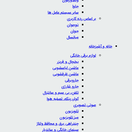
ویندوزفون
جاوا
سایر سیستم عامل ها
بر اساس رده کاربری
نوجوان
جوان
میانسال
خانه و آشپزخانه
لوازم برقی خانگی
یخچال و فریزر
ماشین لباسشویی
ماشین ظرفشویی
جاروبرقی
جارو شارژی
تلفن، بی سیم و سانترال
کولر، پنکه، تصفیه هوا
صوتی تصویری
تلویزیون
میز تلویزیون
چندراهی برق و محافظ ولتاژ
سینمای خانگی و ساندبار