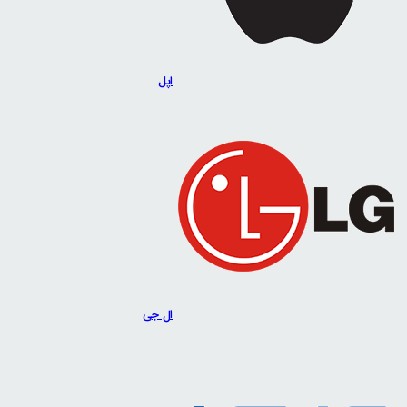
اپل
ال جی