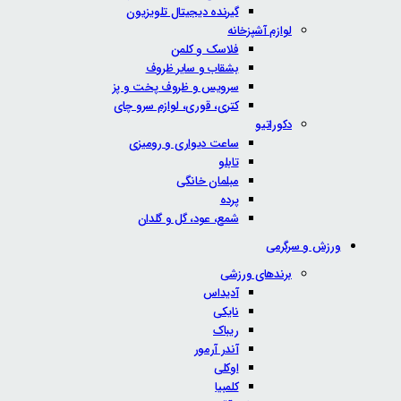
گیرنده دیجیتال تلویزیون
لوازم آشپزخانه
فلاسک و کلمن
بشقاب و سایر ظروف
سرویس و ظروف پخت و پز
کتری، قوری، لوازم سرو چای
دکوراتیو
ساعت دیواری و رومیزی
تابلو
مبلمان خانگی
پرده
شمع، عود، گل و گلدان
ورزش و سرگرمی
برندهای ورزشی
آدیداس
نایکی
ریباک
آندر آرمور
اوکلی
کلمبیا