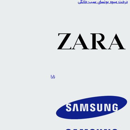
درخت میوه بونسای سیب خانگی
زارا