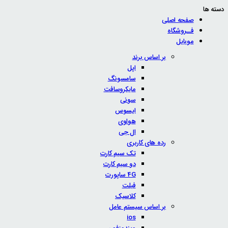
دسته ها
صفحه اصلی
فــروشگاه
موبایل
بر اساس برند
اپل
سامسونگ
مایکروسافت
سونی
ایسوس
هواوی
ال جی
رده های کاربری
تک سیم کارت
دو سیم کارت
4G ساپورت
فبلت
کلاسیک
بر اساس سیستم عامل
ios