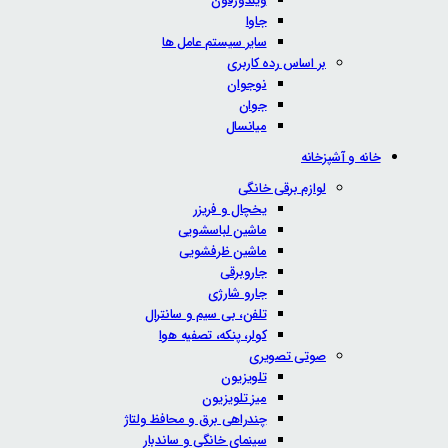
ویندوزفون
جاوا
سایر سیستم عامل ها
بر اساس رده کاربری
نوجوان
جوان
میانسال
خانه و آشپزخانه
لوازم برقی خانگی
یخچال و فریزر
ماشین لباسشویی
ماشین ظرفشویی
جاروبرقی
جارو شارژی
تلفن، بی سیم و سانترال
کولر، پنکه، تصفیه هوا
صوتی تصویری
تلویزیون
میز تلویزیون
چندراهی برق و محافظ ولتاژ
سینمای خانگی و ساندبار