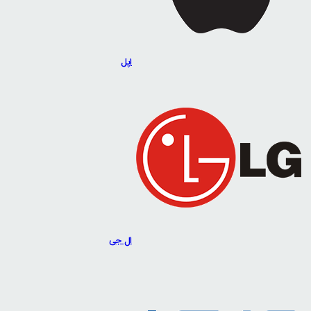
اپل
ال جی