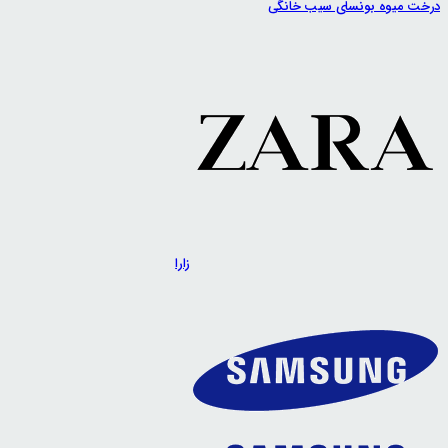
درخت میوه بونسای سیب خانگی
زارا