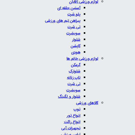
لوازم ورزشی آقایان
آستین حلقه ای
پلو شرت
پیراهن تیم های ورزشی
تی شرت
سویشرت
شلوار
کاپشن
هودی
لوازم ورزشی خانم ها
گرمکن
شلوارک
تاپ زنانه
تی شرت
سویشرت
شلوار و لگینگ
کالاهای ورزشی
توپ
انواع تور
انواع راکت
تجهیزات آبی
لباس ورزشی