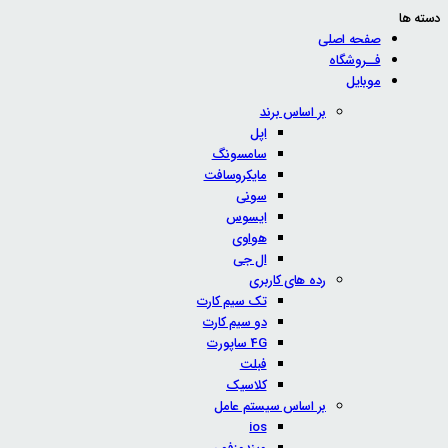
دسته ها
صفحه اصلی
فــروشگاه
موبایل
بر اساس برند
اپل
سامسونگ
مایکروسافت
سونی
ایسوس
هواوی
ال جی
رده های کاربری
تک سیم کارت
دو سیم کارت
4G ساپورت
فبلت
کلاسیک
بر اساس سیستم عامل
ios