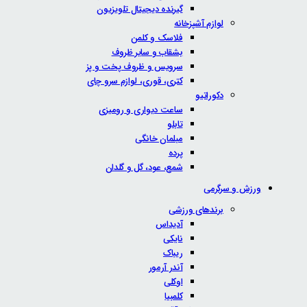
گیرنده دیجیتال تلویزیون
لوازم آشپزخانه
فلاسک و کلمن
بشقاب و سایر ظروف
سرویس و ظروف پخت و پز
کتری، قوری، لوازم سرو چای
دکوراتیو
ساعت دیواری و رومیزی
تابلو
مبلمان خانگی
پرده
شمع، عود، گل و گلدان
ورزش و سرگرمی
برندهای ورزشی
آدیداس
نایکی
ریباک
آندر آرمور
اوکلی
کلمبیا