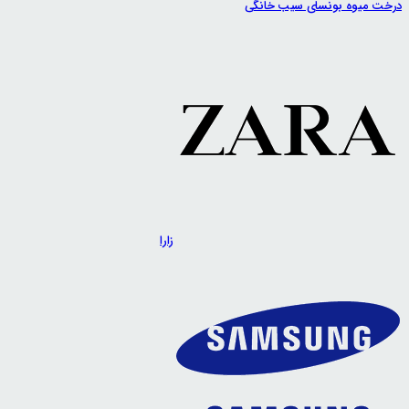
درخت میوه بونسای سیب خانگی
زارا