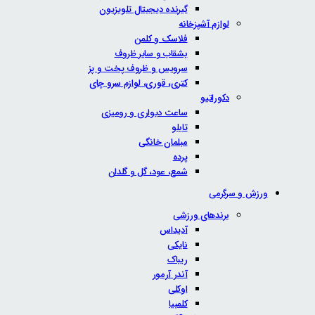
گیرنده دیجیتال تلویزیون
لوازم آشپزخانه
فلاسک و کلمن
بشقاب و سایر ظروف
سرویس و ظروف پخت و پز
کتری، قوری، لوازم سرو چای
دکوراتیو
ساعت دیواری و رومیزی
تابلو
مبلمان خانگی
پرده
شمع، عود، گل و گلدان
ورزش و سرگرمی
برندهای ورزشی
آدیداس
نایکی
ریباک
آندر آرمور
اوکلی
کلمبیا