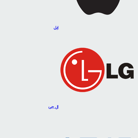
اپل
ال جی