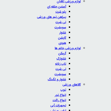
لوازم ورزشی آقایان
آستین حلقه ای
پلو شرت
پیراهن تیم های ورزشی
تی شرت
سویشرت
شلوار
کاپشن
هودی
لوازم ورزشی خانم ها
گرمکن
شلوارک
تاپ زنانه
تی شرت
سویشرت
شلوار و لگینگ
کالاهای ورزشی
توپ
انواع تور
انواع راکت
تجهیزات آبی
لباس ورزشی