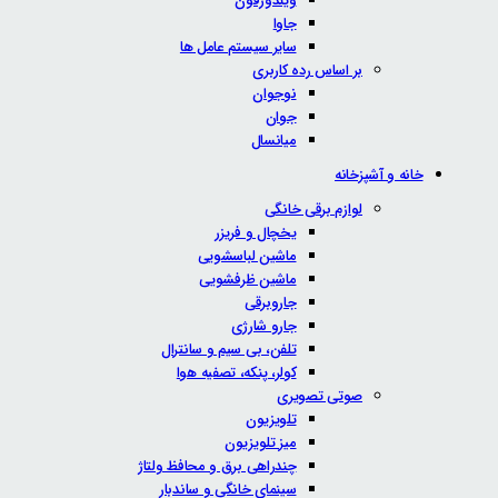
ویندوزفون
جاوا
سایر سیستم عامل ها
بر اساس رده کاربری
نوجوان
جوان
میانسال
خانه و آشپزخانه
لوازم برقی خانگی
یخچال و فریزر
ماشین لباسشویی
ماشین ظرفشویی
جاروبرقی
جارو شارژی
تلفن، بی سیم و سانترال
کولر، پنکه، تصفیه هوا
صوتی تصویری
تلویزیون
میز تلویزیون
چندراهی برق و محافظ ولتاژ
سینمای خانگی و ساندبار