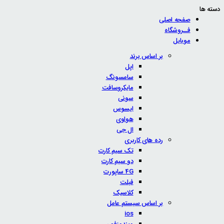
دسته ها
صفحه اصلی
فــروشگاه
موبایل
بر اساس برند
اپل
سامسونگ
مایکروسافت
سونی
ایسوس
هواوی
ال جی
رده های کاربری
تک سیم کارت
دو سیم کارت
4G ساپورت
فبلت
کلاسیک
بر اساس سیستم عامل
ios