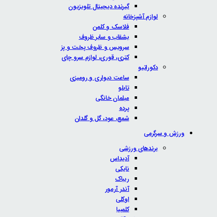
گیرنده دیجیتال تلویزیون
لوازم آشپزخانه
فلاسک و کلمن
بشقاب و سایر ظروف
سرویس و ظروف پخت و پز
کتری، قوری، لوازم سرو چای
دکوراتیو
ساعت دیواری و رومیزی
تابلو
مبلمان خانگی
پرده
شمع، عود، گل و گلدان
ورزش و سرگرمی
برندهای ورزشی
آدیداس
نایکی
ریباک
آندر آرمور
اوکلی
کلمبیا