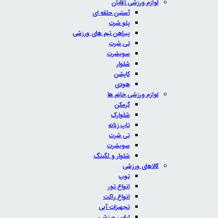
لوازم ورزشی آقایان
آستین حلقه ای
پلو شرت
پیراهن تیم های ورزشی
تی شرت
سویشرت
شلوار
کاپشن
هودی
لوازم ورزشی خانم ها
گرمکن
شلوارک
تاپ زنانه
تی شرت
سویشرت
شلوار و لگینگ
کالاهای ورزشی
توپ
انواع تور
انواع راکت
تجهیزات آبی
لباس ورزشی