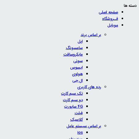
دسته ها
صفحه اصلی
فــروشگاه
موبایل
بر اساس برند
اپل
سامسونگ
مایکروسافت
سونی
ایسوس
هواوی
ال جی
رده های کاربری
تک سیم کارت
دو سیم کارت
4G ساپورت
فبلت
کلاسیک
بر اساس سیستم عامل
ios