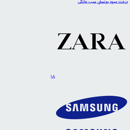
درخت میوه بونسای سیب خانگی
زارا