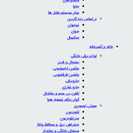
ویندوزفون
جاوا
سایر سیستم عامل ها
بر اساس رده کاربری
نوجوان
جوان
میانسال
خانه و آشپزخانه
لوازم برقی خانگی
یخچال و فریزر
ماشین لباسشویی
ماشین ظرفشویی
جاروبرقی
جارو شارژی
تلفن، بی سیم و سانترال
کولر، پنکه، تصفیه هوا
صوتی تصویری
تلویزیون
میز تلویزیون
چندراهی برق و محافظ ولتاژ
سینمای خانگی و ساندبار