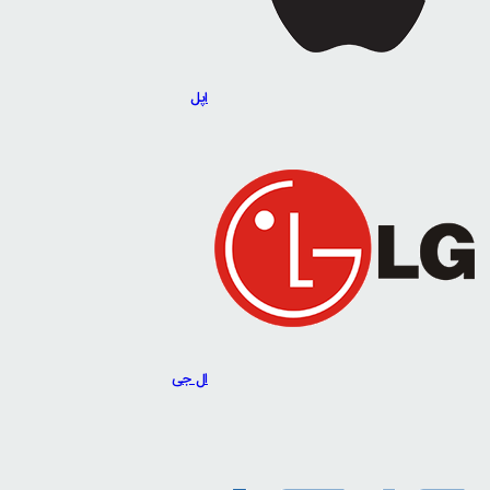
اپل
ال جی