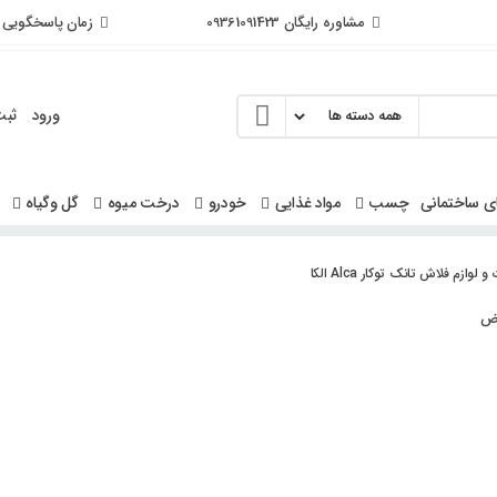
مشاوره رایگان 09361091423
زمان پاسخگویی از 9 الی
ورود
ثبت
ی ساختمانی
چسب
مواد غذایی
خودرو
درخت میوه
گل وگیاه
ازم فلاش تانک توکار Alca الکا
ض