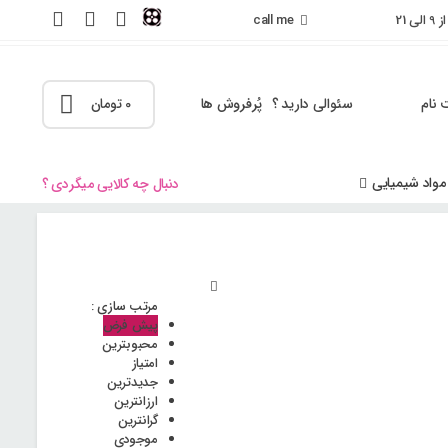
 21
call me
 نام
سئوالی دارید ؟
پُرفروش ها
0
تومان
مواد شیمیایی
دنبال چه کالایی میگردی ؟
مرتب سازی :
پیش فرض
محبوبترین
امتیاز
جدیدترین
ارزانترین
گرانترین
موجودی