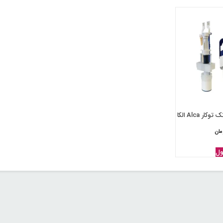
 Alca الکا
مان
ول