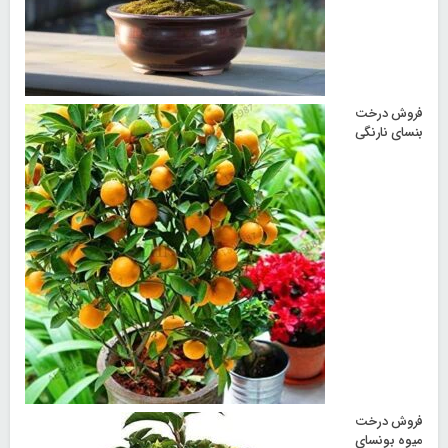
فروش درخت
بنسای نارنگی
فروش درخت
میوه بونسای