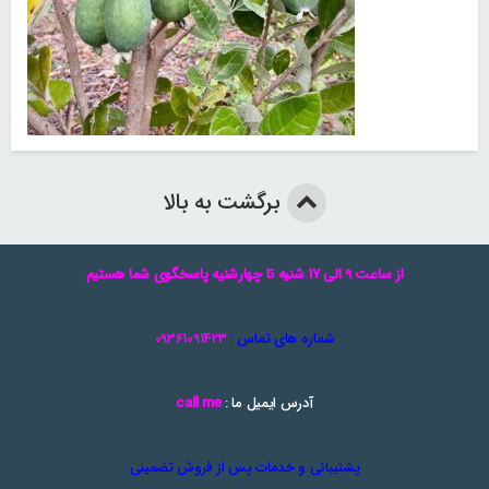
برگشت به بالا
از ساعت 9 الی 17 شنیه تا چهارشنیه پاسخگوی شما هستیم
شماره های تماس :
09361091423
آدرس ایمیل ما :
call me
پشتیبانی و خدمات پس از فروش تضمینی