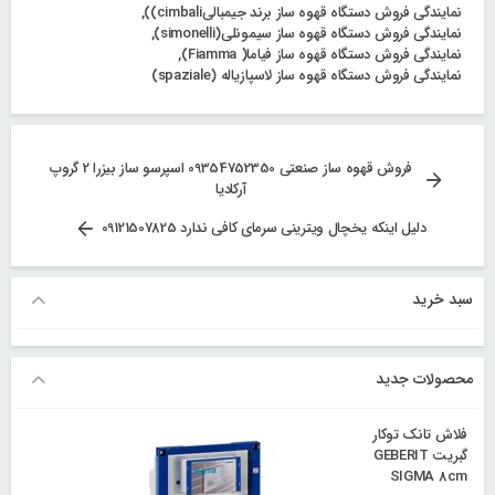
نمایندگی فروش دستگاه قهوه ساز برند جیمبالیcimbali))
,
نمایندگی فروش دستگاه قهوه ساز سیمونلی(simonelli)
,
نمایندگی فروش دستگاه قهوه ساز فیاما( Fiamma)
,
نمایندگی فروش دستگاه قهوه ساز لاسپازیاله (spaziale)
راهبری
فروش قهوه ساز صنعتی 09354752350 اسپرسو ساز بیزرا 2 گروپ
آرکادیا
نوشته‌ها
دلیل اینکه یخچال ویترینی سرمای کافی ندارد 09121507825
سبد خرید
محصولات جدید
فلاش تانک توکار
گبریت GEBERIT
SIGMA 8cm