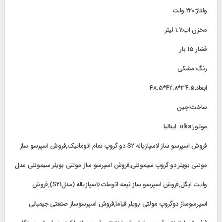
ولتاژ:220 ولت
مخزن اب:1.7 لیتر
فشار 15 بار
رنگ:مشکی
ابعاد:34.5*42.8*48.5
ساخت:چین
موتور:ulka ایتالیا
فروش اسپرسو ساز لاسپازیاله S2 دو گروپ تمام اتوماتیک,فروش اسپرسو ساز
مولتی بویلر دو گروپ سیمونلی,فروش اسپرسو ساز مولتی بویلر سیمونلی مدل
وایت ایگل,فروش اسپرسو ساز نیمه اتومات لاسپازیاله (مدلS21),فروش
اسپرسوساز دوگروپ مولتی بویلر فیاما,فروش اسپرسوساز صنعتی جیمبالی