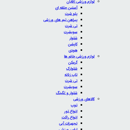
لوازم ورزشی آقایان
آستین حلقه ای
پلو شرت
پیراهن تیم های ورزشی
تی شرت
سویشرت
شلوار
کاپشن
هودی
لوازم ورزشی خانم ها
گرمکن
شلوارک
تاپ زنانه
تی شرت
سویشرت
شلوار و لگینگ
کالاهای ورزشی
توپ
انواع تور
انواع راکت
تجهیزات آبی
لباس ورزشی