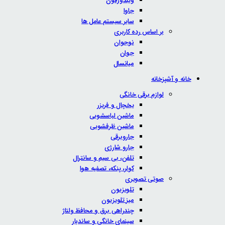
ویندوزفون
جاوا
سایر سیستم عامل ها
بر اساس رده کاربری
نوجوان
جوان
میانسال
خانه و آشپزخانه
لوازم برقی خانگی
یخچال و فریزر
ماشین لباسشویی
ماشین ظرفشویی
جاروبرقی
جارو شارژی
تلفن، بی سیم و سانترال
کولر، پنکه، تصفیه هوا
صوتی تصویری
تلویزیون
میز تلویزیون
چندراهی برق و محافظ ولتاژ
سینمای خانگی و ساندبار