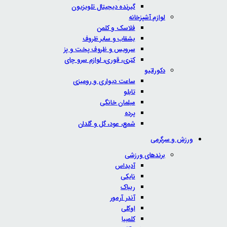
گیرنده دیجیتال تلویزیون
لوازم آشپزخانه
فلاسک و کلمن
بشقاب و سایر ظروف
سرویس و ظروف پخت و پز
کتری، قوری، لوازم سرو چای
دکوراتیو
ساعت دیواری و رومیزی
تابلو
مبلمان خانگی
پرده
شمع، عود، گل و گلدان
ورزش و سرگرمی
برندهای ورزشی
آدیداس
نایکی
ریباک
آندر آرمور
اوکلی
کلمبیا