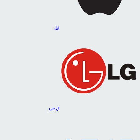
اپل
ال جی