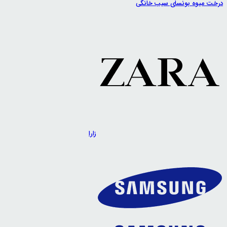
درخت میوه بونسای سیب خانگی
زارا