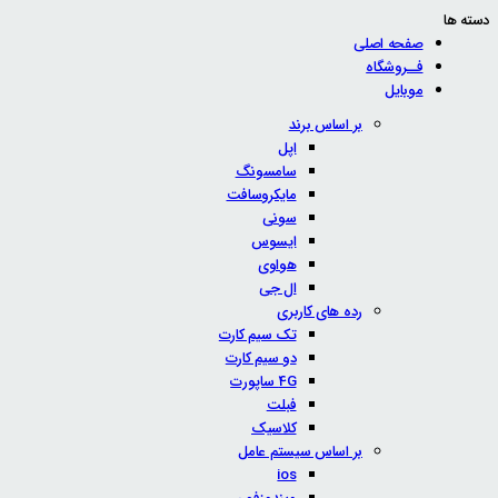
دسته ها
صفحه اصلی
فــروشگاه
موبایل
بر اساس برند
اپل
سامسونگ
مایکروسافت
سونی
ایسوس
هواوی
ال جی
رده های کاربری
تک سیم کارت
دو سیم کارت
4G ساپورت
فبلت
کلاسیک
بر اساس سیستم عامل
ios