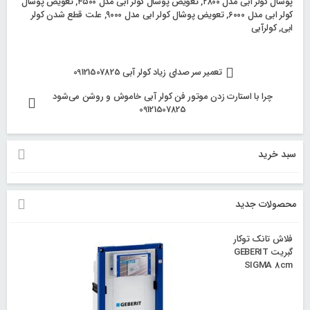
پوشال کولر ابی مدل ۲۸۰۰
,
تعویض پوشال کولر ابی مدل ۴۵۰۰
,
تعویض پوشال
کولر ابی مدل ۶۰۰۰
,
تعویض پوشال کولر ابی مدل ۹۰۰۰
,
علت قطع شدن کولر
ابی
,
کولرآبی
راهبری
تعمیر سر صدای زیاد کولر آبی 09121507825
نوشته‌ها
چرا با استارت زدن موتور فن کولر آبی خاموش و روشن می‌شود
09121507825
سبد خرید
محصولات جدید
فلاش تانک توکار
گبریت GEBERIT
SIGMA 8cm