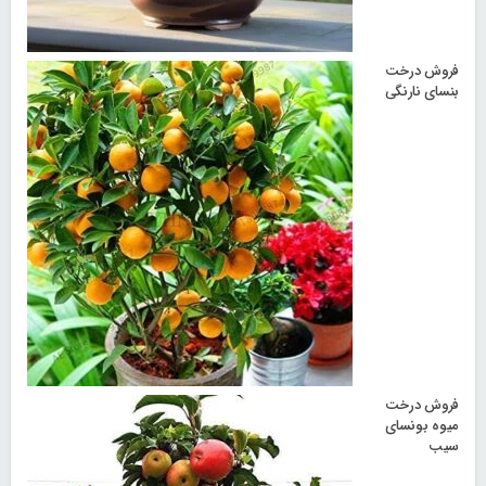
فروش درخت
بنسای نارنگی
فروش درخت
میوه بونسای
سیب