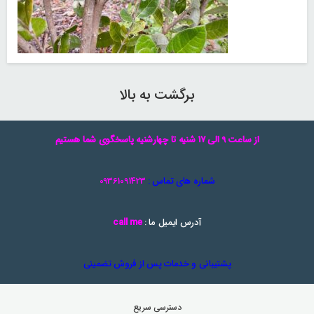
برگشت به بالا
از ساعت 9 الی 17 شنیه تا چهارشنیه پاسخگوی شما هستیم
شماره های تماس :
09361091423
آدرس ایمیل ما :
call me
پشتیبانی و خدمات پس از فروش تضمینی
دسترسی سریع