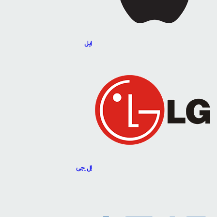
اپل
ال جی