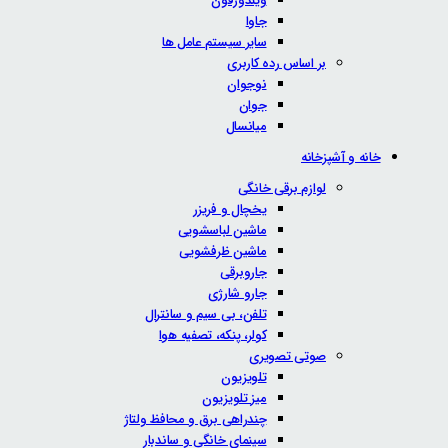
ویندوزفون
جاوا
سایر سیستم عامل ها
بر اساس رده کاربری
نوجوان
جوان
میانسال
خانه و آشپزخانه
لوازم برقی خانگی
یخچال و فریزر
ماشین لباسشویی
ماشین ظرفشویی
جاروبرقی
جارو شارژی
تلفن، بی سیم و سانترال
کولر، پنکه، تصفیه هوا
صوتی تصویری
تلویزیون
میز تلویزیون
چندراهی برق و محافظ ولتاژ
سینمای خانگی و ساندبار