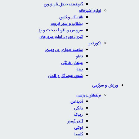
گیرنده دیجیتال تلویزیون
لوازم آشپزخانه
فلاسک و کلمن
بشقاب و سایر ظروف
سرویس و ظروف پخت و پز
کتری، قوری، لوازم سرو چای
دکوراتیو
ساعت دیواری و رومیزی
تابلو
مبلمان خانگی
پرده
شمع، عود، گل و گلدان
ورزش و سرگرمی
برندهای ورزشی
آدیداس
نایکی
ریباک
آندر آرمور
اوکلی
کلمبیا