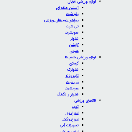
لوازم ورزشی آقایان
آستین حلقه ای
پلو شرت
پیراهن تیم های ورزشی
تی شرت
سویشرت
شلوار
کاپشن
هودی
لوازم ورزشی خانم ها
گرمکن
شلوارک
تاپ زنانه
تی شرت
سویشرت
شلوار و لگینگ
کالاهای ورزشی
توپ
انواع تور
انواع راکت
تجهیزات آبی
لباس ورزشی