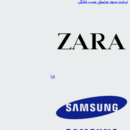
درخت میوه بونسای سیب خانگی
زارا