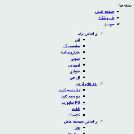
دسته ها
صفحه اصلی
فــروشگاه
موبایل
بر اساس برند
اپل
سامسونگ
مایکروسافت
سونی
ایسوس
هواوی
ال جی
رده های کاربری
تک سیم کارت
دو سیم کارت
4G ساپورت
فبلت
کلاسیک
بر اساس سیستم عامل
ios