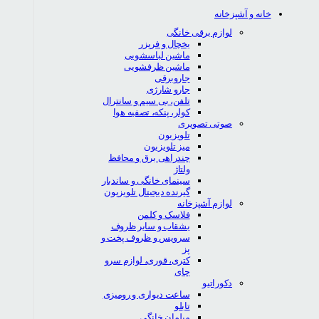
خانه و آشپزخانه
لوازم برقی خانگی
یخچال و فریزر
ماشین لباسشویی
ماشین ظرفشویی
جاروبرقی
جارو شارژی
تلفن، بی سیم و سانترال
کولر، پنکه، تصفیه هوا
صوتی تصویری
تلویزیون
میز تلویزیون
چندراهی برق و محافظ
ولتاژ
سینمای خانگی و ساندبار
گیرنده دیجیتال تلویزیون
لوازم آشپزخانه
فلاسک و کلمن
بشقاب و سایر ظروف
سرویس و ظروف پخت و
پز
کتری، قوری، لوازم سرو
چای
دکوراتیو
ساعت دیواری و رومیزی
تابلو
مبلمان خانگی