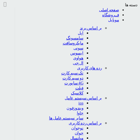
دسته ها
صفحه اصلی
فــروشگاه
موبایل
بر اساس برند
اپل
سامسونگ
مایکروسافت
سونی
ایسوس
هواوی
ال جی
رده های کاربری
تک سیم کارت
دو سیم کارت
4G ساپورت
فبلت
کلاسیک
بر اساس سیستم عامل
ios
ویندوزفون
جاوا
سایر سیستم عامل ها
بر اساس رده کاربری
نوجوان
جوان
میانسال