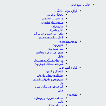
خانه و آشپزخانه
لوازم برقی خانگی
یخچال و فریزر
ماشین لباسشویی
ماشین ظرفشویی
جاروبرقی
جارو شارژی
تلفن، بی سیم و سانترال
کولر، پنکه، تصفیه هوا
صوتی تصویری
تلویزیون
میز تلویزیون
چندراهی برق و محافظ
ولتاژ
سینمای خانگی و ساندبار
گیرنده دیجیتال تلویزیون
لوازم آشپزخانه
فلاسک و کلمن
بشقاب و سایر ظروف
سرویس و ظروف پخت و
پز
کتری، قوری، لوازم سرو
چای
دکوراتیو
ساعت دیواری و رومیزی
تابلو
مبلمان خانگی