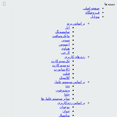
دسته ها
صفحه اصلی
فــروشگاه
موبایل
بر اساس برند
اپل
سامسونگ
مایکروسافت
سونی
ایسوس
هواوی
ال جی
رده های کاربری
تک سیم کارت
دو سیم کارت
4G ساپورت
فبلت
کلاسیک
بر اساس سیستم عامل
ios
ویندوزفون
جاوا
سایر سیستم عامل ها
بر اساس رده کاربری
نوجوان
جوان
میانسال