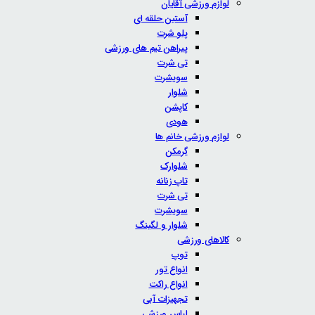
لوازم ورزشی آقایان
آستین حلقه ای
پلو شرت
پیراهن تیم های ورزشی
تی شرت
سویشرت
شلوار
کاپشن
هودی
لوازم ورزشی خانم ها
گرمکن
شلوارک
تاپ زنانه
تی شرت
سویشرت
شلوار و لگینگ
کالاهای ورزشی
توپ
انواع تور
انواع راکت
تجهیزات آبی
لباس ورزشی