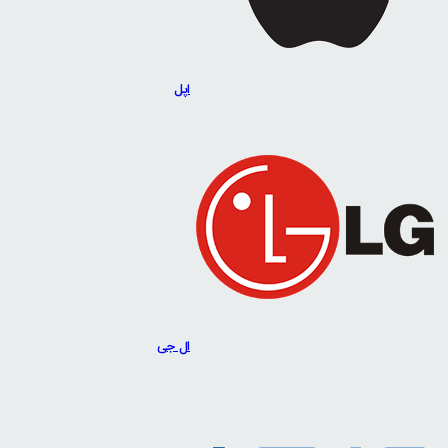
اپل
ال جی