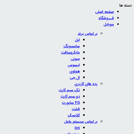
دسته ها
صفحه اصلی
فــروشگاه
موبایل
بر اساس برند
اپل
سامسونگ
مایکروسافت
سونی
ایسوس
هواوی
ال جی
رده های کاربری
تک سیم کارت
دو سیم کارت
4G ساپورت
فبلت
کلاسیک
بر اساس سیستم عامل
ios