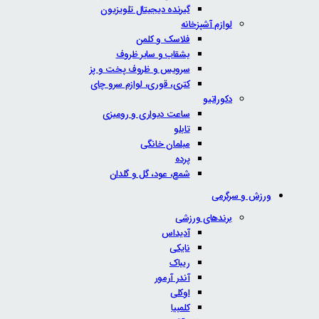
گیرنده دیجیتال تلویزیون
لوازم آشپزخانه
فلاسک و کلمن
بشقاب و سایر ظروف
سرویس و ظروف پخت و پز
کتری، قوری، لوازم سرو چای
دکوراتیو
ساعت دیواری و رومیزی
تابلو
مبلمان خانگی
پرده
شمع، عود، گل و گلدان
ورزش و سرگرمی
برندهای ورزشی
آدیداس
نایکی
ریباک
آندر آرمور
اوکلی
کلمبیا