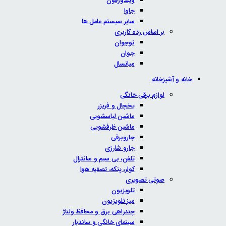
ویندوزفون
جاوا
سایر سیستم عامل ها
بر اساس رده کاربری
نوجوان
جوان
میانسال
خانه و آشپزخانه
لوازم برقی خانگی
یخچال و فریزر
ماشین لباسشویی
ماشین ظرفشویی
جاروبرقی
جارو شارژی
تلفن، بی سیم و سانترال
کولر، پنکه، تصفیه هوا
صوتی تصویری
تلویزیون
میز تلویزیون
چندراهی برق و محافظ ولتاژ
سینمای خانگی و ساندبار