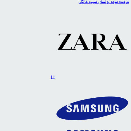
درخت میوه بونسای سیب خانگی
زارا