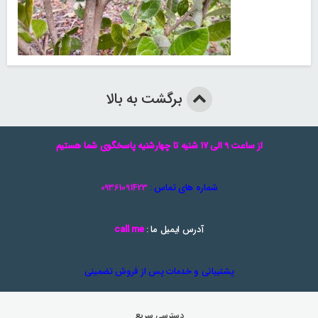
برگشت به بالا
از ساعت 9 الی 17 شنیه تا چهارشنیه پاسخگوی شما هستیم
شماره های تماس :
09361091423
آدرس ایمیل ما :
call me
پشتیبانی و خدمات پس از فروش تضمینی
دسترسی سریع