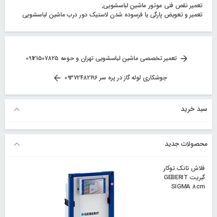
تعمیر نقص فنی موتور ماشین لباسشویی
,
تعمیر و تعویض پارگی یا فرسوده شدن لاستیک دور درب ماشین لباسشویی
راهبری
تعمیر تخصصی ماشین لباسشویی تهران و حومه 09121507825
نوشته‌ها
جوشکاری لوله گاز در پره سر 09372482196
سبد خرید
محصولات جدید
فلاش تانک توکار
گبریت GEBERIT
SIGMA 8cm