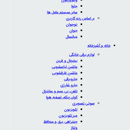
ویندوزفون
جاوا
سایر سیستم عامل ها
بر اساس رده کاربری
نوجوان
جوان
میانسال
خانه و آشپزخانه
لوازم برقی خانگی
یخچال و فریزر
ماشین لباسشویی
ماشین ظرفشویی
جاروبرقی
جارو شارژی
تلفن، بی سیم و سانترال
کولر، پنکه، تصفیه هوا
صوتی تصویری
تلویزیون
میز تلویزیون
چندراهی برق و محافظ
ولتاژ