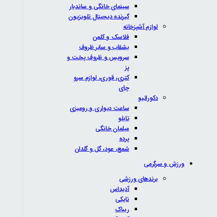
سینمای خانگی و ساندبار
گیرنده دیجیتال تلویزیون
لوازم آشپزخانه
فلاسک و کلمن
بشقاب و سایر ظروف
سرویس و ظروف پخت و
پز
کتری، قوری، لوازم سرو
چای
دکوراتیو
ساعت دیواری و رومیزی
تابلو
مبلمان خانگی
پرده
شمع، عود، گل و گلدان
ورزش و سرگرمی
برندهای ورزشی
آدیداس
نایکی
ریباک