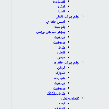
آندر آرمور
اوکلی
کلمبیا
لوازم ورزشی آقایان
آستین حلقه ای
پلو شرت
پیراهن تیم های ورزشی
تی شرت
سویشرت
شلوار
کاپشن
هودی
لوازم ورزشی خانم ها
گرمکن
شلوارک
تاپ زنانه
تی شرت
سویشرت
شلوار و لگینگ
کالاهای ورزشی
توپ
انواع تور