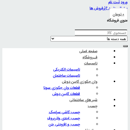
ورود
ثبت نام
سئوالی دارید ؟
پُرفروش ها
0
تومان
منوی فروشگاه
صفحه اصلی
فــروشگاه
تاسیسات
تاسیسات الکتریکی
تاسیسات ساختمان
وان جکوزی کابین دوش
قطعات وان جکوزی سونا
قطعات کابین دوش
شیر های ساختمانی
چسب
چسب کاشی سرامیک
چسب ابندی واترپروف
چسب و افزودنی بتن