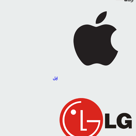
برندها
اپل