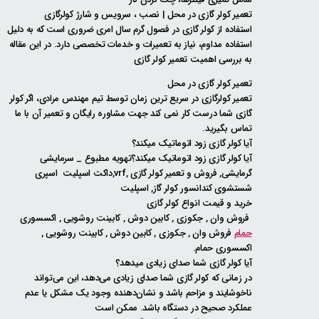
تعمیر کولر گازی در محل | نصب ، سرویس و شارژ کولرگازی
استفاده از کولر گازی در فصول گرم سال امری ضروری است که به دلیل
استفاده مداوم، نیاز به تعمیرات و خدمات تخصصی دارد. در این مقاله
به بررسی اهمیت تعمیر کولر گازی
تعمیر کولر گازی در محل
تعمیر کولرگازی در سریع ترین زمان توسط تیم مهندس مرادی، اگر کولر
گازی شما درست کار نمی کند جهت مشاوره رایگان و تعمیر آن با ما
تماس بگیرید.
آیا کولر گازی زود اتوماتیک میکند؟
آیا کولر گازی زود اتوماتیک میکند؟تهویه مطبوع _ سرمایشی
گرمایشی, فروش و تعمیر کولر گازی ,vrf,داکت اسپلیت اسپری
شستشوی کندانسور کولر گاز, اسپلیت
خرید و قیمت انواع کولر گازی
فروش وان , جکوزی , کابین دوش , کابینت روشویی , اکسسوری
حمام
فروش وان , جکوزی , کابین دوش , کابینت روشویی ,
اکسسوری حمام.
آیا کولر گازی شما صدای زیادی میدهد؟
در زمانی که کولر گازی شما صدای زیادی می‌دهد، این می‌تواند
ناخوشایند و مزاحم باشد و نشان‌دهنده وجود یک مشکل یا عدم
عملکرد صحیح در دستگاه باشد. ممکن است