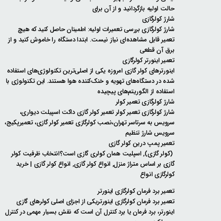
حالت اولیه بازگردانید و از آن برای
شارژ کولرگازی
شارژ کولرگازی بررسی تعمیرات اولیه: اطمینان حاصل کنید که هیچ
تعمیر قابل مشاهده‌ای نیاز نیست. ابتدا دستگاه را خاموش کنید و از
برق آن قطعی
تعمیر اینورتر کولرگازی
اینورترهای کولر گازی امروزه یکی از اصلی‌ترین تکنولوژی‌های استفاده
شده در دستگاه‌های تهویه و خنک‌کننده هوا هستند. این تکنولوژی با
استفاده از الگوریتم‌های پیچیده
شارژ کولرگازی تعمیر کولر
شارژ کولرگازی تعمیر کولر تعمیر کولر گازی داکت اسپیلت دیواری،
سرویس به سرتاسر تهران،نصب کولرگازی تعمیر کولر گازی، تعمیرپکیج،
سرویس شارژ تنظیم
تعمیر پمپ درین کولر گازی
(کولر گازی), اسپلیت همان کولری گازی است؟انتخاب ظرفیت کولر
گازی بر اساس متراژ منزل, انواع کولر گازی, انواع کولر گازی | خرید
کولرگازی انواع
تعمیر برد فرمان کولرگازی اینورتر
تعمیر برد فرمان کولرگازی اینورتریکی از اجزای اصلی کولرهای گازی
اینورتر، برد فرمان یا برد کنترل آن است که نقش بسیار مهمی در کنترل