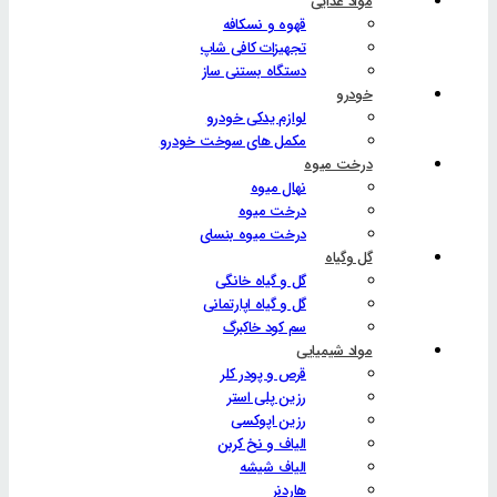
مواد غذایی
قهوه و نسکافه
تجهیزات کافی شاپ
دستگاه بستنی ساز
خودرو
لوازم یدکی خودرو
مکمل های سوخت خودرو
درخت میوه
نهال میوه
درخت میوه
درخت میوه بنسای
گل وگیاه
گل و گیاه خانگی
گل و گیاه اپارتمانی
سم کود خاکبرگ
مواد شیمیایی
قرص و پودر کلر
رزین پلی استر
رزین اپوکسی
الیاف و نخ کربن
الیاف شیشه
هاردنر