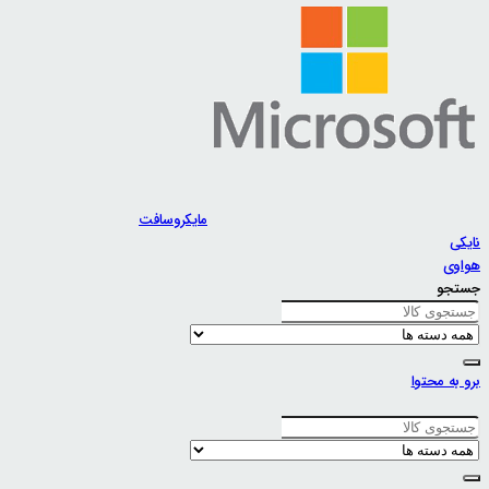
مایکروسافت
نایکی
هواوی
جستجو
برو به محتوا