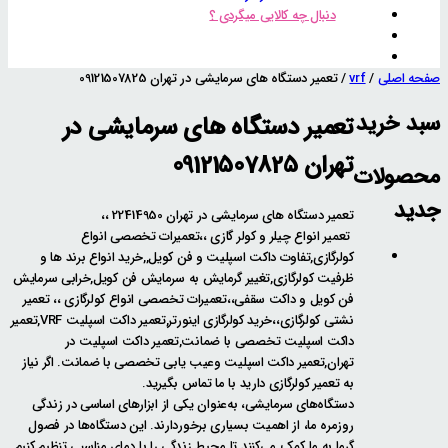
دنبال چه کالایی میگردی ؟
صفحه اصلی
/
vrf
/
تعمیر دستگاه های سرمایشی در تهران 09121507825
سبد خرید
تعمیر دستگاه های سرمایشی در
تهران 09121507825
محصولات
جدید
تعمیر دستگاه های سرمایشی در تهران 22414950 ،،
تعمیر انواع چیلر و کولر گازی ،،تعمیرات تخصصی انواع
کولرگازی,تفاوت داکت اسپلیت و فن کویل,,خرید انواع برند ها و
ظرفیت کولرگازی,تغییر گرمایش به سرمایش فن کویل,خرابی سرمایش
فن کویل و داکت سقفی،،تعمیرات تخصصی انواع کولرگازی ،، تعمیر
نشتی کولرگازی،،خرید کولرگازی اینورتر,تعمیر داکت اسپلیت VRF,تعمیر
داکت اسپلیت تخصصی با ضمانت,تعمیر داکت اسپلیت در
تهران,تعمیر داکت اسپلیت وعیب یابی تخصصی با ضمانت. اگر نیاز
به تعمیر کولرگازی دارید با ما تماس بگیرید.
دستگاه‌های سرمایشی، به‌عنوان یکی از ابزارهای اساسی در زندگی
روزمره ما، از اهمیت بسیاری برخوردارند. این دستگاه‌ها در فصول
گرما به ما کمک می‌کنند تا محیط زندگی را با دمای مناسبی تنظیم کنیم