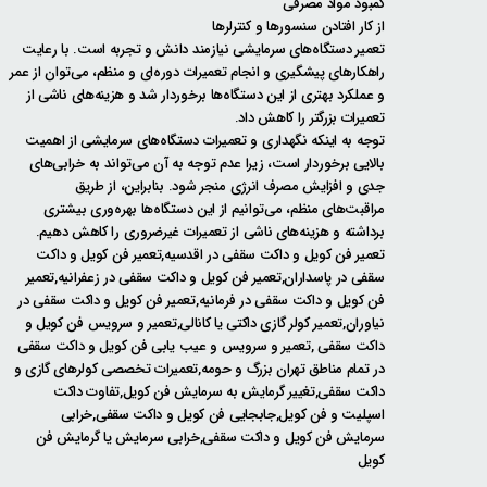
کمبود مواد مصرفی
از کار افتادن سنسورها و کنترلرها
تعمیر دستگاه‌های سرمایشی نیازمند دانش و تجربه است. با رعایت
راهکارهای پیشگیری و انجام تعمیرات دوره‌ای و منظم، می‌توان از عمر
و عملکرد بهتری از این دستگاه‌ها برخوردار شد و هزینه‌های ناشی از
تعمیرات بزرگتر را کاهش داد.
توجه به اینکه نگهداری و تعمیرات دستگاه‌های سرمایشی از اهمیت
بالایی برخوردار است، زیرا عدم توجه به آن می‌تواند به خرابی‌های
جدی و افزایش مصرف انرژی منجر شود. بنابراین، از طریق
مراقبت‌های منظم، می‌توانیم از این دستگاه‌ها بهره‌وری بیشتری
برداشته و هزینه‌های ناشی از تعمیرات غیرضروری را کاهش دهیم.
تعمیر فن کویل و داکت سقفی در اقدسیه,تعمیر فن کویل و داکت
سقفی در پاسداران,تعمیر فن کویل و داکت سقفی در زعفرانیه,تعمیر
فن کویل و داکت سقفی در فرمانیه,تعمیر فن کویل و داکت سقفی در
نیاوران,تعمیر کولر گازی داکتی یا کانالی,تعمیر و سرویس فن کویل و
داکت سقفی ,تعمیر و سرویس و عیب یابی فن کویل و داکت سقفی
در تمام مناطق تهران بزرگ و حومه,تعمیرات تخصصی کولرهای گازی و
داکت سقفی,تغییر گرمایش به سرمایش فن کویل,تفاوت داکت
اسپلیت و فن کویل,جابجایی فن کویل و داکت سقفی,خرابی
سرمایش فن کویل و داکت سقفی,خرابی سرمایش یا گرمایش فن
کویل