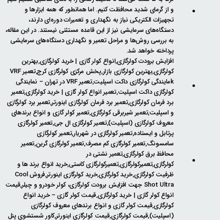
و از گرمای شدید محافظت کنیم. اما همانطور که همه ابزارها و
تجهیزات الکتریکی نیاز به نگهداری و تعمیرات دوره‌ای دارند،
دستگاه‌های سرمایشی نیز از این قاعده مستثنی نیستند. در این مقاله،
به بررسی روش‌ها و مراحل تعمیر و نگهداری دستگاه‌های سرمایشی
پرداخته خواهد شد.
افزایش برودت کولرگازی,انواع کولر گازی | خرید کولرگازی,بهترین
کولرگازی,بهترین کولرگازی بازار,پخش مرکزی کولرگازی کرج,تعمیر VRF
kمایندگی کولرگازی داکت اسپلیت,تعمیر VRF در تهران – نمایندگی
کولرگازی داکت اسپلیت,تعمیر انواع کولر گازی | خرید کولرگازی,تعمیر
برد فرمان کولرگازی,تعمیر برد فرمان کولرگازی اینورتر,تعمیر برد کولرگازی
و اسپلیت,تعمیر شیربرقی کولرگازی,تعمیر کولر گازی و انواع برندهای
معروف کولرگازی (اسپلیت),تعمیر کولرگازی ال جی,تعمیر کولرگازی
پرتابل و ایستاده,تعمیر کولرگازی در شهریار,تعمیر کولرگازی
سامسونگ,تعمیر کولرگازی کم مصرف,تعمیر کولرگازی گرین,تعمیر
محافظ برق کولرگازی,تعمیر نشتی در
کولرگازی,تعمیرکولرگازی,تعمیرکولرگازی کاستی,خرید انواع برند ها و
ظرفیت کولرگازی,خرید کولرگازی,خرید کولرگازی اینورتر,فروش Cool
Shot Ultra جهت افزایش برودت کولرگازی، کولر خودرو و چیلر,قیمت
انواع کولر گازی | خرید کولرگازی,قیمت کولر گازی – خرید انواع
کولرگازی,قیمت کولر گازی و انواع برندهای معروف کولرگازی
(اسپلیت),قیمت کولرگازی,قیمت کولرگازی اینورتر,کاور شستشوی پنل