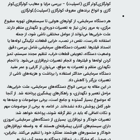
کولرگازی,کولر گازی (اسپلیت) – بررسی مزایا و معایب کولرگازی,کولر
گازی و انواع برندهای معروف کولرگازی (اسپلیت),کولرگازی
هر دستگاه سرمایشی، از کولرهای هوایی تا سیستم‌های تهویه مطبوع
مرکزی، به مرور زمان نیاز به تعمیرات دوره‌ای و نگهداری منظم دارند.
علت خرابی‌ها می‌تواند از عوامل مختلفی ناشی شود، از جمله
استفاده نادرست، نقص در نصب، خرابی قطعات، ترکیدگی لوله‌ها یا
انسداد فیلترها. تعمیرات دستگاه‌های سرمایشی شامل بررسی دقیق
وضعیت دستگاه، تعویض قطعات خراب، تنظیم مجدد سیستم، تمیز
کردن لوله‌ها و فیلترها، و انجام تعمیرات نرم‌افزاری می‌شود. با انجام
نگهداری منظم و تعمیرات به موقع، می‌توان از کارایی و عمر مفید
دستگاه سرمایشی حداکثر استفاده را برداشت و هزینه‌های ناشی از
تعمیرات بزرگتر را کاهش داد.
در این مقاله به بررسی انواع دستگاه‌های سرمایشی، علت خرابی‌ها،
مراحل تعمیر و نگهداری، و راهکارهای پیشگیری پرداخته شد. از آنجا
که موضوع بسیار گسترده و جامع است، برخی موضوعات و جنبه‌ها به
طور کامل پوشش داده نشده‌اند. در ادامه، به برخی از موضوعات مهم
و نکات اضافی که باید در نظر گرفته شوند، پرداخته خواهد شد:
تعمیرات خودکار و نرم‌افزاری: بسیاری از دستگاه‌های سرمایشی امروزی
دارای سیستم‌های کنترلی پیشرفته‌ای هستند که به واسطه نرم‌افزارهای
خودکار و سنسورهای هوشمند عملکرد خود را تنظیم می‌کنند. بنابراین،
در صورتی که مشکلی در نرم‌افزار دستگاه به وجود آید، نیاز به