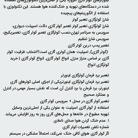
اینورترهای کولر گازی امروزه یکی از اصلی‌ترین تکنولوژی‌های استفاده
شده در دستگاه‌های تهویه و خنک‌کننده هوا هستند. این تکنولوژی با
استفاده از الگوریتم‌های پیچیده
شارژ کولرگازی تعمیر کولر
شارژ کولرگازی تعمیر کولر تعمیر کولر گازی داکت اسپیلت دیواری،
سرویس به سرتاسر تهران،نصب کولرگازی تعمیر کولر گازی، تعمیرپکیج،
سرویس شارژ تنظیم
تعمیر پمپ درین کولر گازی
(کولر گازی), اسپلیت همان کولری گازی است؟انتخاب ظرفیت کولر
گازی بر اساس متراژ منزل, انواع کولر گازی, انواع کولر گازی | خرید
کولرگازی انواع
تعمیر برد فرمان کولرگازی اینورتر
تعمیر برد فرمان کولرگازی اینورتریکی از اجزای اصلی کولرهای گازی
اینورتر، برد فرمان یا برد کنترل آن است که نقش بسیار مهمی در کنترل
و عملکرد صحیح
تعمیر کولر گازی در محل + سرویس کولر گازی
استفاده از کولر گازی اسپلیت به عنوان یکی از اصلی‌ترین وسایل
تهویه مطبوع در خانه‌ها و محل‌های کاری روز به روز افزایش می‌یابد.
۱. عدم خنک کردن هوا صدای ناعادی
شماره تلفن تعمیرات کولر گازی
اگر کولر گازی هوای کافی خنک نمی‌کند، احتمالاً مشکلی در سیستم