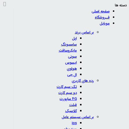
دسته ها
صفحه اصلی
فــروشگاه
موبایل
بر اساس برند
اپل
سامسونگ
مایکروسافت
سونی
ایسوس
هواوی
ال جی
رده های کاربری
تک سیم کارت
دو سیم کارت
4G ساپورت
فبلت
کلاسیک
بر اساس سیستم عامل
ios