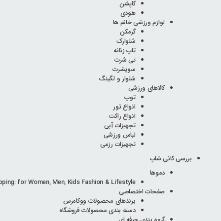
کاپشن
هودی
لوازم ورزشی خانم ها
گرمکن
شلوارک
تاپ زنانه
تی شرت
سویشرت
شلوار و لگینگ
کالاهای ورزشی
توپ
انواع تور
انواع راکت
تجهیزات آبی
لباس ورزشی
تجهیزات رزمی
بررسی کانی شاپ
دموها
pping: for Women, Men, Kids Fashion & Lifestyle
صفحات اختصاصی
برندهای محصولات ووکامرس
دسته بندی محصولات فروشگاه
گروه بندی حرفه ای