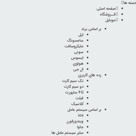
دسته ها
صفحه اصلی
فــروشگاه
موبایل
بر اساس برند
اپل
سامسونگ
مایکروسافت
سونی
ایسوس
هواوی
ال جی
رده های کاربری
تک سیم کارت
دو سیم کارت
4G ساپورت
فبلت
کلاسیک
بر اساس سیستم عامل
ios
ویندوزفون
جاوا
سایر سیستم عامل ها