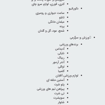
کتری، قوری، لوازم سرو چای
دکوراتیو
ساعت دیواری و رومیزی
تابلو
مبلمان خانگی
پرده
شمع، عود، گل و گلدان
ورزش و سرگرمی
برندهای ورزشی
آدیداس
نایکی
ریباک
آندر آرمور
اوکلی
کلمبیا
لوازم ورزشی آقایان
آستین حلقه ای
پلو شرت
پیراهن تیم های ورزشی
تی شرت
سویشرت
شلوار