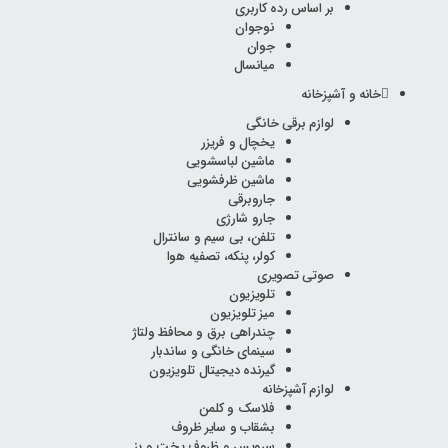
بر اساس رده کاربری
نوجوان
جوان
میانسال
خانه و آشپزخانه
لوازم برقی خانگی
یخچال و فریزر
ماشین لباسشویی
ماشین ظرفشویی
جاروبرقی
جارو شارژی
تلفن، بی سیم و سانترال
کولر، پنکه، تصفیه هوا
صوتی تصویری
تلویزیون
میز تلویزیون
چندراهی برق و محافظ ولتاژ
سینمای خانگی و ساندبار
گیرنده دیجیتال تلویزیون
لوازم آشپزخانه
فلاسک و کلمن
بشقاب و سایر ظروف
سرویس و ظروف پخت و پز