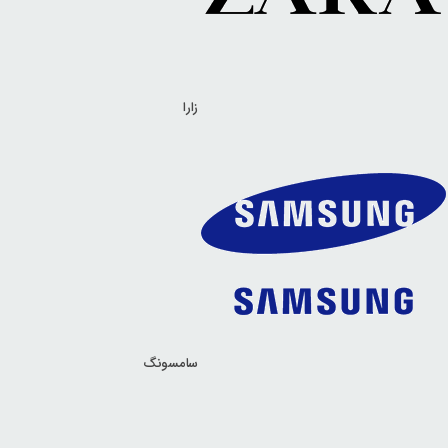
زارا
سامسونگ